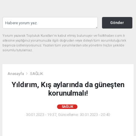
Gönder
Yorum yazarak Topluluk Kuralları’nı kabul etmiş bulunuyor ve fisiltihaber.com.tr
sitesine yaptığınız yorumunuzla ilgili doğrudan veya dolaylı tüm sorumluluğu tek
başınıza üstleniyorsunuz. Yazılan tüm yorumlardan site yönetimi hiçbir şekilde
sorumlu tutulamaz.
Anasayfa
SAĞLIK
Yıldırım, Kış aylarında da güneşten
korunulmalı!
SAĞLIK
30.01.2023 - 19:37, Güncelleme: 30.01.2023 - 20:40