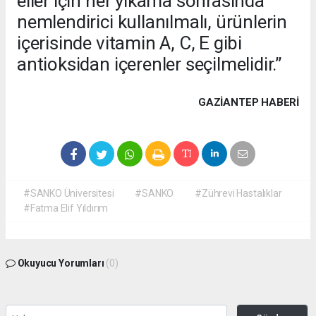
eller için her yıkama sonrasında
nemlendirici kullanılmalı, ürünlerin
içerisinde vitamin A, C, E gibi
antioksidan içerenler seçilmelidir.”
GAZIANTEP HABERİ
#SANKO Üniversitesi
#SANKO
#Zührevi Hastalıklar
#Fatma Elif Yıldırım
Okuyucu Yorumları
(0)