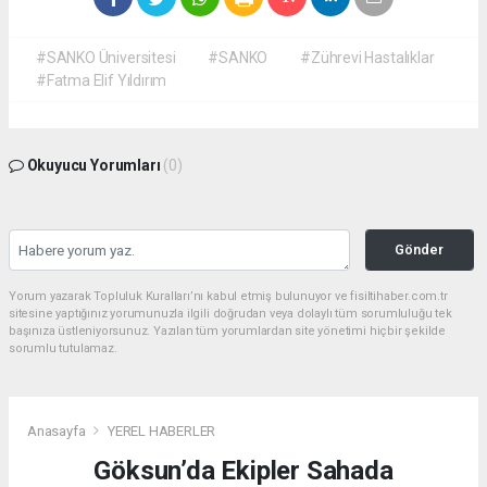
#SANKO Üniversitesi
#SANKO
#Zührevi Hastalıklar
#Fatma Elif Yıldırım
Okuyucu Yorumları
(0)
Gönder
Yorum yazarak Topluluk Kuralları’nı kabul etmiş bulunuyor ve fisiltihaber.com.tr
sitesine yaptığınız yorumunuzla ilgili doğrudan veya dolaylı tüm sorumluluğu tek
başınıza üstleniyorsunuz. Yazılan tüm yorumlardan site yönetimi hiçbir şekilde
sorumlu tutulamaz.
Anasayfa
YEREL HABERLER
Göksun’da Ekipler Sahada