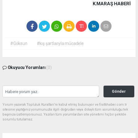
K.MARAŞ HABERİ
#Göksun
#kış şartlarıyla mücadele
Okuyucu Yorumları
(0)
Gönder
Yorum yazarak Topluluk Kuralları’nı kabul etmiş bulunuyor ve fisiltihaber.com.tr
sitesine yaptığınız yorumunuzla ilgili doğrudan veya dolaylı tüm sorumluluğu tek
başınıza üstleniyorsunuz. Yazılan tüm yorumlardan site yönetimi hiçbir şekilde
sorumlu tutulamaz.