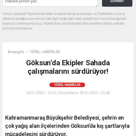
Gönder
Yorum yazarak Topluluk Kuralları’nı kabul etmiş bulunuyor ve fisiltihaber.com.tr
sitesine yaptığınız yorumunuzla ilgili doğrudan veya dolaylı tüm sorumluluğu tek
başınıza üstleniyorsunuz. Yazılan tüm yorumlardan site yönetimi hiçbir şekilde
sorumlu tutulamaz.
Anasayfa
YEREL HABERLER
Göksun’da Ekipler Sahada
çalışmalarını sürdürüyor!
YEREL HABERLER
30.01.2023 - 19:22, Güncelleme: 30.01.2023 - 20:40
Kahramanmaraş Büyükşehir Belediyesi, şehrin en
çok yağış alan ilçelerinden Göksun’da kış şartlarıyla
mücadelesini sürdürüyor.