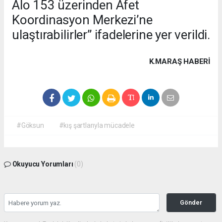
Alo 153 üzerinden Afet
Koordinasyon Merkezi’ne
ulaştırabilirler” ifadelerine yer verildi.
K.MARAŞ HABERİ
#Göksun
#kış şartlarıyla mücadele
Okuyucu Yorumları
(0)
Gönder