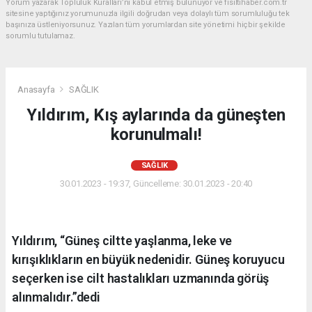
Yorum yazarak Topluluk Kuralları’nı kabul etmiş bulunuyor ve fisiltihaber.com.tr
sitesine yaptığınız yorumunuzla ilgili doğrudan veya dolaylı tüm sorumluluğu tek
başınıza üstleniyorsunuz. Yazılan tüm yorumlardan site yönetimi hiçbir şekilde
sorumlu tutulamaz.
Anasayfa
SAĞLIK
Yıldırım, Kış aylarında da güneşten
korunulmalı!
SAĞLIK
30.01.2023 - 19:37, Güncelleme: 30.01.2023 - 20:40
Yıldırım, “Güneş ciltte yaşlanma, leke ve
kırışıklıkların en büyük nedenidir. Güneş koruyucu
seçerken ise cilt hastalıkları uzmanında görüş
alınmalıdır.”dedi