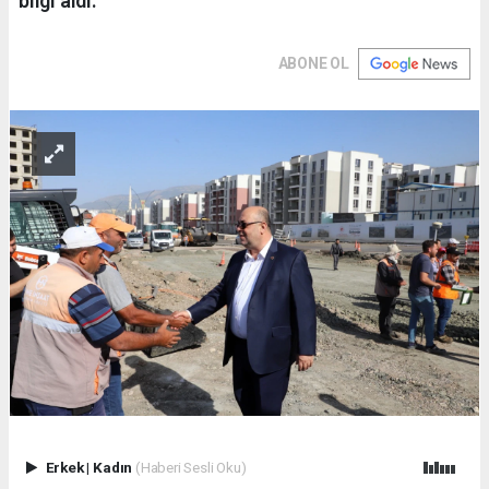
bilgi aldı.
ABONE OL
Erkek
|
Kadın
(Haberi Sesli Oku)