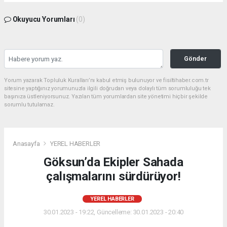
Okuyucu Yorumları
(0)
Gönder
Yorum yazarak Topluluk Kuralları’nı kabul etmiş bulunuyor ve fisiltihaber.com.tr
sitesine yaptığınız yorumunuzla ilgili doğrudan veya dolaylı tüm sorumluluğu tek
başınıza üstleniyorsunuz. Yazılan tüm yorumlardan site yönetimi hiçbir şekilde
sorumlu tutulamaz.
Anasayfa
YEREL HABERLER
Göksun’da Ekipler Sahada
çalışmalarını sürdürüyor!
YEREL HABERLER
30.01.2023 - 19:22, Güncelleme: 30.01.2023 - 20:40