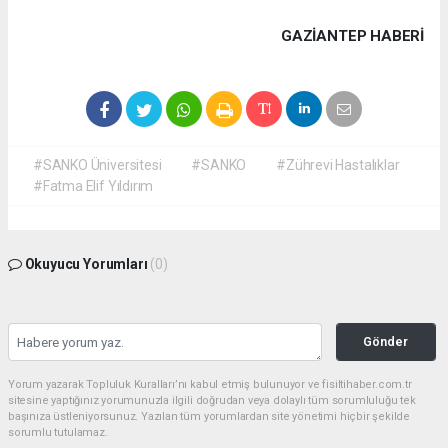
GAZIANTEP HABERİ
#SANKO Üniversitesi
#SANKO
#Zührevi Hastalıklar
#Fatma Elif Yıldırım
Okuyucu Yorumları
(0)
Gönder
Yorum yazarak Topluluk Kuralları’nı kabul etmiş bulunuyor ve fisiltihaber.com.tr
sitesine yaptığınız yorumunuzla ilgili doğrudan veya dolaylı tüm sorumluluğu tek
başınıza üstleniyorsunuz. Yazılan tüm yorumlardan site yönetimi hiçbir şekilde
sorumlu tutulamaz.