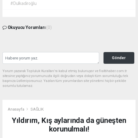
#Dulkadiroğlu
Okuyucu Yorumları
(0)
Gönder
Yorum yazarak Topluluk Kuralları’nı kabul etmiş bulunuyor ve fisiltihaber.com.tr
sitesine yaptığınız yorumunuzla ilgili doğrudan veya dolaylı tüm sorumluluğu tek
başınıza üstleniyorsunuz. Yazılan tüm yorumlardan site yönetimi hiçbir şekilde
sorumlu tutulamaz.
Anasayfa
SAĞLIK
Yıldırım, Kış aylarında da güneşten
korunulmalı!