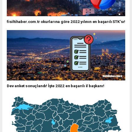
fisiltihaber.com.tr okurlarına göre 2022 yılının en başarılı STK’sı!
Dev anket sonuçlandı! İşte 2022 en başarılı il başkanı!