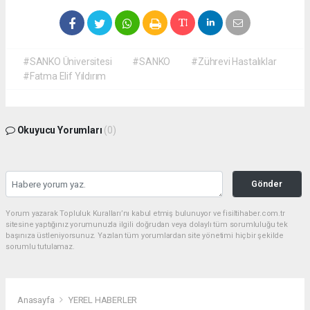
#SANKO Üniversitesi
#SANKO
#Zührevi Hastalıklar
#Fatma Elif Yıldırım
Okuyucu Yorumları
(0)
Gönder
Yorum yazarak Topluluk Kuralları’nı kabul etmiş bulunuyor ve fisiltihaber.com.tr
sitesine yaptığınız yorumunuzla ilgili doğrudan veya dolaylı tüm sorumluluğu tek
başınıza üstleniyorsunuz. Yazılan tüm yorumlardan site yönetimi hiçbir şekilde
sorumlu tutulamaz.
Anasayfa
YEREL HABERLER