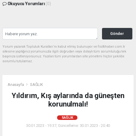
Okuyucu Yorumları
(0)
Gönder
Yorum yazarak Topluluk Kuralları’nı kabul etmiş bulunuyor ve fisiltihaber.com.tr
sitesine yaptığınız yorumunuzla ilgili doğrudan veya dolaylı tüm sorumluluğu tek
başınıza üstleniyorsunuz. Yazılan tüm yorumlardan site yönetimi hiçbir şekilde
sorumlu tutulamaz.
Anasayfa
SAĞLIK
Yıldırım, Kış aylarında da güneşten
korunulmalı!
SAĞLIK
30.01.2023 - 19:37, Güncelleme: 30.01.2023 - 20:40