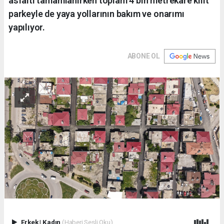
asfaltı tamamlanırken toplam 4 bin metrekare kilit
parkeyle de yaya yollarının bakım ve onarımı
yapılıyor.
ABONE OL
Erkek
|
Kadın
(Haberi Sesli Oku)