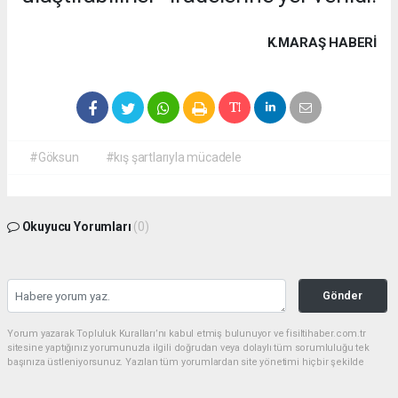
K.MARAŞ HABERİ
#Göksun
#kış şartlarıyla mücadele
Okuyucu Yorumları
(0)
Gönder
Yorum yazarak Topluluk Kuralları’nı kabul etmiş bulunuyor ve fisiltihaber.com.tr
sitesine yaptığınız yorumunuzla ilgili doğrudan veya dolaylı tüm sorumluluğu tek
başınıza üstleniyorsunuz. Yazılan tüm yorumlardan site yönetimi hiçbir şekilde
sorumlu tutulamaz.