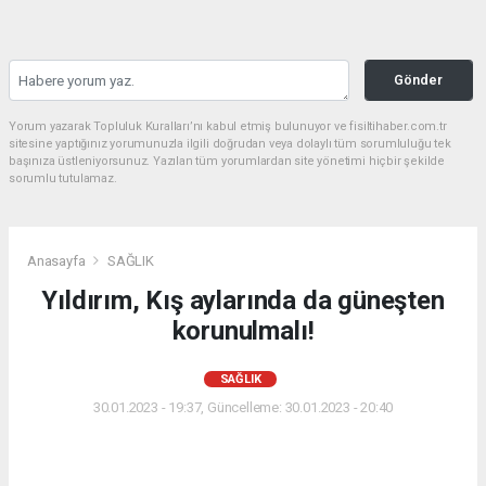
Gönder
Yorum yazarak Topluluk Kuralları’nı kabul etmiş bulunuyor ve fisiltihaber.com.tr
sitesine yaptığınız yorumunuzla ilgili doğrudan veya dolaylı tüm sorumluluğu tek
başınıza üstleniyorsunuz. Yazılan tüm yorumlardan site yönetimi hiçbir şekilde
sorumlu tutulamaz.
Anasayfa
SAĞLIK
Yıldırım, Kış aylarında da güneşten
korunulmalı!
SAĞLIK
30.01.2023 - 19:37, Güncelleme: 30.01.2023 - 20:40