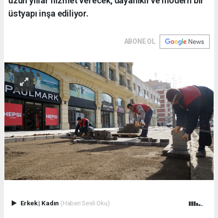
uzun yıllar hizmet verecek, dayanıklı ve modern bir
üstyapı inşa ediliyor.
ABONE OL
Erkek
|
Kadın
(Haberi Sesli Oku)