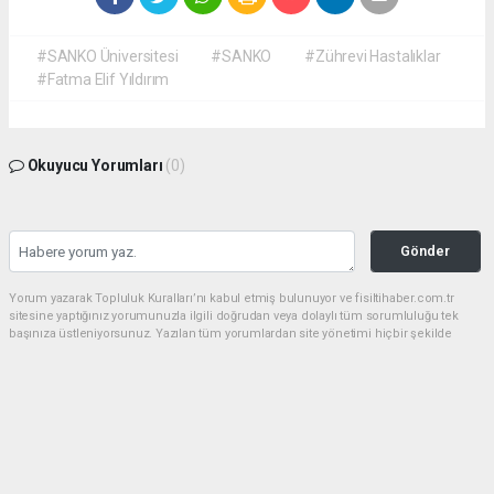
#SANKO Üniversitesi
#SANKO
#Zührevi Hastalıklar
#Fatma Elif Yıldırım
Okuyucu Yorumları
(0)
Gönder
Yorum yazarak Topluluk Kuralları’nı kabul etmiş bulunuyor ve fisiltihaber.com.tr
sitesine yaptığınız yorumunuzla ilgili doğrudan veya dolaylı tüm sorumluluğu tek
başınıza üstleniyorsunuz. Yazılan tüm yorumlardan site yönetimi hiçbir şekilde
sorumlu tutulamaz.
haber paketi
haber scripti
haber yazılımı