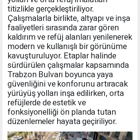
titizlikle gerçekleştiriliyor.
Çalışmalarla birlikte, altyapı ve inşa
faaliyetleri sırasında zarar gören
kaldırım ve refüj alanları yenilenerek
modern ve kullanışlı bir görünüme
kavuşturuluyor. Etaplar halinde
sürdürülen çalışmalar kapsamında
Trabzon Bulvarı boyunca yaya
güvenliğini ve konforunu artıracak
yürüyüş yolları inşa edilirken, orta
refüjlerde de estetik ve
fonksiyonelliği ön planda tutan
düzenlemeler hayata geçiriliyor.