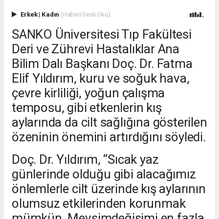
Erkek
|
Kadın
(Haberi Sesli Oku)
SANKO Üniversitesi Tıp Fakültesi
Deri ve Zührevi Hastalıklar Ana
Bilim Dalı Başkanı Doç. Dr. Fatma
Elif Yıldırım, kuru ve soğuk hava,
çevre kirliliği, yoğun çalışma
temposu, gibi etkenlerin kış
aylarında da cilt sağlığına gösterilen
özeninin önemini artırdığını söyledi.
Doç. Dr. Yıldırım, “Sıcak yaz
günlerinde olduğu gibi alacağımız
önlemlerle cilt üzerinde kış aylarının
olumsuz etkilerinden korunmak
mümkün. Mevsimdeğişimi en fazla