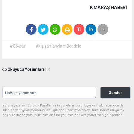
K.MARAŞ HABERİ
#Göksun
#kış şartlarıyla mücadele
Okuyucu Yorumları
(0)
Gönder
Yorum yazarak Topluluk Kuralları’nı kabul etmiş bulunuyor ve fisiltihaber.com.tr
sitesine yaptığınız yorumunuzla ilgili doğrudan veya dolaylı tüm sorumluluğu tek
başınıza üstleniyorsunuz. Yazılan tüm yorumlardan site yönetimi hiçbir şekilde
sorumlu tutulamaz.