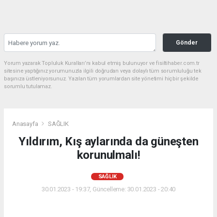
Gönder
Yorum yazarak Topluluk Kuralları’nı kabul etmiş bulunuyor ve fisiltihaber.com.tr
sitesine yaptığınız yorumunuzla ilgili doğrudan veya dolaylı tüm sorumluluğu tek
başınıza üstleniyorsunuz. Yazılan tüm yorumlardan site yönetimi hiçbir şekilde
sorumlu tutulamaz.
Anasayfa
SAĞLIK
Yıldırım, Kış aylarında da güneşten
korunulmalı!
SAĞLIK
30.01.2023 - 19:37, Güncelleme: 30.01.2023 - 20:40