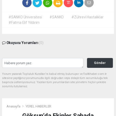
#SANKO Üniversitesi
#SANKO
#Zührevi Hastalıklar
#Fatma Elif Yıldırım
Okuyucu Yorumları
(0)
Gönder
Yorum yazarak Topluluk Kuralları’nı kabul etmiş bulunuyor ve fisiltihaber.com.tr
sitesine yaptığınız yorumunuzla ilgili doğrudan veya dolaylı tüm sorumluluğu tek
başınıza üstleniyorsunuz. Yazılan tüm yorumlardan site yönetimi hiçbir şekilde
sorumlu tutulamaz.
Anasayfa
YEREL HABERLER
Göksun’da Ekipler Sahada