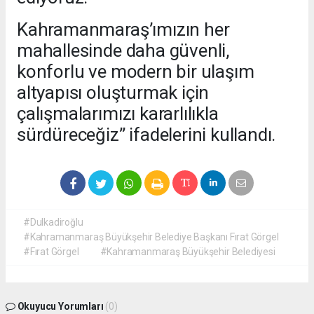
Kahramanmaraş’ımızın her
mahallesinde daha güvenli,
konforlu ve modern bir ulaşım
altyapısı oluşturmak için
çalışmalarımızı kararlılıkla
sürdüreceğiz” ifadelerini kullandı.
#Dulkadiroğlu
#Kahramanmaraş Büyükşehir Belediye Başkanı Fırat Görgel
#Fırat Görgel
#Kahramanmaraş Büyükşehir Belediyesi
Okuyucu Yorumları
(0)