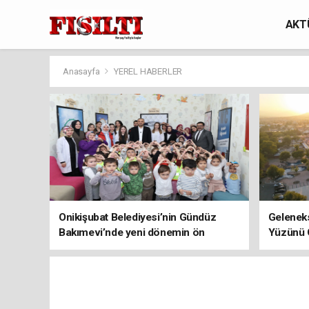
AKT
Anasayfa
YEREL HABERLER
Onikişubat Belediyesi’nin Gündüz
Geleneks
Bakımevi’nde yeni dönemin ön
Yüzünü 
kayıtları başladı!