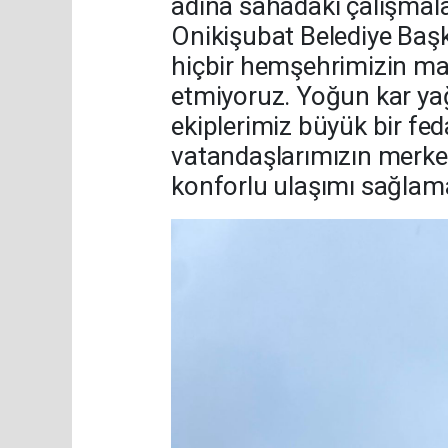
adına sahadaki çalışmalar
Onikişubat Belediye Başk
hiçbir hemşehrimizin m
etmiyoruz. Yoğun kar yağ
ekiplerimiz büyük bir fed
vatandaşlarımızın merkez
konforlu ulaşımı sağlamak