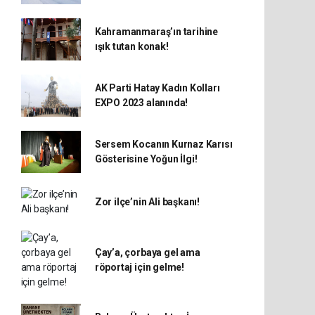
Kahramanmaraş’ın tarihine
ışık tutan konak!
AK Parti Hatay Kadın Kolları
EXPO 2023 alanında!
Sersem Kocanın Kurnaz Karısı
Gösterisine Yoğun İlgi!
Zor ilçe’nin Ali başkanı!
Çay’a, çorbaya gel ama
röportaj için gelme!