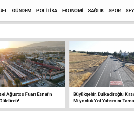
ÜEL
GÜNDEM
POLİTİKA
EKONOMİ
SAĞLIK
SPOR
SEY
el Ağustos Fuarı Esnafın
Büyükşehir, Dulkadiroğlu Kırs
Güldürdü!
Milyonluk Yol Yatırımını Tama