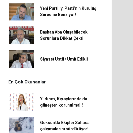
Yeni Parti İyi Parti’nin Kuruluş
Sürecine Benziyor!
Başkan Aba Oluşabilecek
Sorunlara Dikkat Çekti!
Siyaset Üstü / Ümit Edikli
En Çok Okunanlar
Yıldırım, Kış aylarında da
güneşten korunulmalı!
Göksun’da Ekipler Sahada
çalışmalarını sürdürüyor!