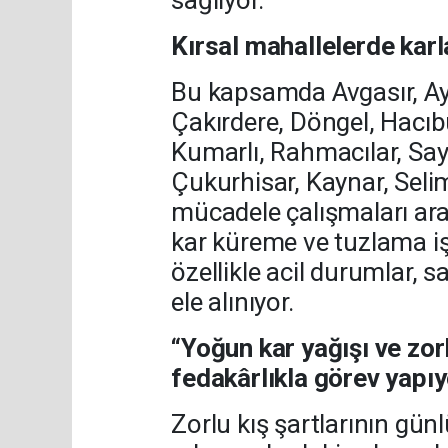
Kırsal mahallelerde kar
Bu kapsamda Avgasır, Ayş
Çakırdere, Döngel, Hacıb
Kumarlı, Rahmacılar, Sayg
Çukurhisar, Kaynar, Seli
mücadele çalışmaları ara
kar küreme ve tuzlama işl
özellikle acil durumlar, s
ele alınıyor.
“Yoğun kar yağışı ve zor
fedakârlıkla görev yapı
Zorlu kış şartlarının g