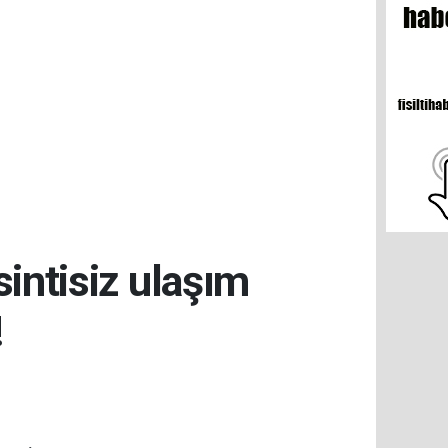
intisiz ulaşım
!