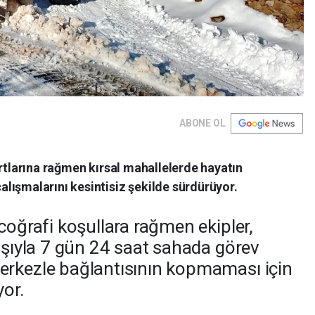
ABONE OL
artlarına rağmen kırsal mahallelerde hayatın
lışmalarını kesintisiz şekilde sürdürüyor.
coğrafi koşullara rağmen ekipler,
yışıyla 7 gün 24 saat sahada görev
erkezle bağlantısının kopmaması için
yor.