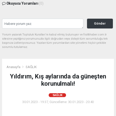
Okuyucu Yorumları
(0)
Gönder
Yorum yazarak Topluluk Kuralları’nı kabul etmiş bulunuyor ve fisiltihaber.com.tr
sitesine yaptığınız yorumunuzla ilgili doğrudan veya dolaylı tüm sorumluluğu tek
başınıza üstleniyorsunuz. Yazılan tüm yorumlardan site yönetimi hiçbir şekilde
sorumlu tutulamaz.
Anasayfa
SAĞLIK
Yıldırım, Kış aylarında da güneşten
korunulmalı!
SAĞLIK
30.01.2023 - 19:37, Güncelleme: 30.01.2023 - 20:40