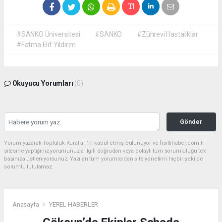
#SANKO Üniversitesi
#SANKO
#Zührevi Hastalıklar
#Fatma Elif Yıldırım
Okuyucu Yorumları
(0)
Gönder
Yorum yazarak Topluluk Kuralları’nı kabul etmiş bulunuyor ve fisiltihaber.com.tr
sitesine yaptığınız yorumunuzla ilgili doğrudan veya dolaylı tüm sorumluluğu tek
başınıza üstleniyorsunuz. Yazılan tüm yorumlardan site yönetimi hiçbir şekilde
sorumlu tutulamaz.
Anasayfa
YEREL HABERLER