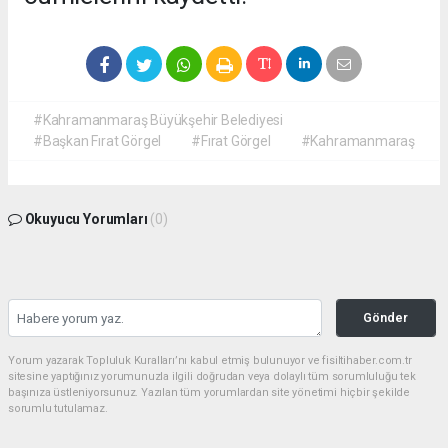
#Kahramanmaraş Büyükşehir Belediyesi
#Başkan Fırat Görgel
#Fırat Görgel
#Kahramanmaraş
Okuyucu Yorumları
(0)
Gönder
Yorum yazarak Topluluk Kuralları’nı kabul etmiş bulunuyor ve fisiltihaber.com.tr
sitesine yaptığınız yorumunuzla ilgili doğrudan veya dolaylı tüm sorumluluğu tek
başınıza üstleniyorsunuz. Yazılan tüm yorumlardan site yönetimi hiçbir şekilde
sorumlu tutulamaz.