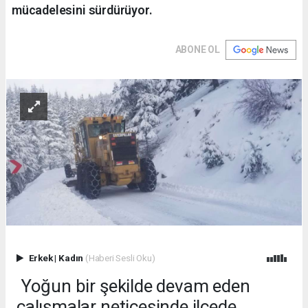
mücadelesini sürdürüyor.
ABONE OL
Erkek
|
Kadın
(Haberi Sesli Oku)
Yoğun bir şekilde devam eden
çalışmalar neticesinde ilçede