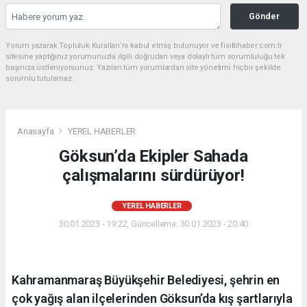
Gönder
Yorum yazarak Topluluk Kuralları’nı kabul etmiş bulunuyor ve fisiltihaber.com.tr
sitesine yaptığınız yorumunuzla ilgili doğrudan veya dolaylı tüm sorumluluğu tek
başınıza üstleniyorsunuz. Yazılan tüm yorumlardan site yönetimi hiçbir şekilde
sorumlu tutulamaz.
Anasayfa
YEREL HABERLER
Göksun’da Ekipler Sahada
çalışmalarını sürdürüyor!
YEREL HABERLER
30.01.2023 - 19:22, Güncelleme: 30.01.2023 - 20:40
Kahramanmaraş Büyükşehir Belediyesi, şehrin en
çok yağış alan ilçelerinden Göksun’da kış şartlarıyla