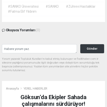
#SANKO Üniversitesi
#SANKO
#Zührevi Hastalıklar
#Fatma Elif Yıldırım
Okuyucu Yorumları
(0)
Gönder
Yorum yazarak Topluluk Kuralları’nı kabul etmiş bulunuyor ve fisiltihaber.com.tr
sitesine yaptığınız yorumunuzla ilgili doğrudan veya dolaylı tüm sorumluluğu tek
başınıza üstleniyorsunuz. Yazılan tüm yorumlardan site yönetimi hiçbir şekilde
sorumlu tutulamaz.
Anasayfa
YEREL HABERLER
Göksun’da Ekipler Sahada
çalışmalarını sürdürüyor!