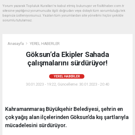
Yorum yazarak Topluluk Kuralları’nı kabul etmiş bulunuyor ve fisiltihaber.com.tr
sitesine yaptığınız yorumunuzla ilgili doğrudan veya dolaylı tüm sorumluluğu tek
başınıza üstleniyorsunuz. Yazılan tüm yorumlardan site yönetimi hiçbir şekilde
sorumlu tutulamaz.
Anasayfa
YEREL HABERLER
Göksun’da Ekipler Sahada
çalışmalarını sürdürüyor!
YEREL HABERLER
30.01.2023 - 19:22, Güncelleme: 30.01.2023 - 20:40
Kahramanmaraş Büyükşehir Belediyesi, şehrin en
çok yağış alan ilçelerinden Göksun’da kış şartlarıyla
mücadelesini sürdürüyor.