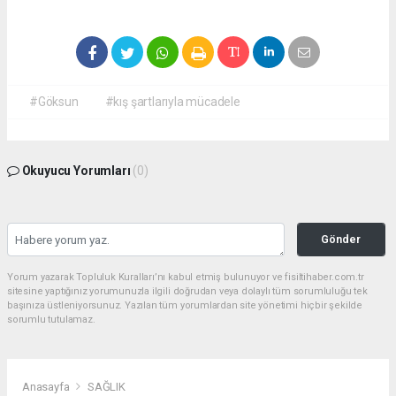
#Göksun
#kış şartlarıyla mücadele
Okuyucu Yorumları
(0)
Gönder
Yorum yazarak Topluluk Kuralları’nı kabul etmiş bulunuyor ve fisiltihaber.com.tr
sitesine yaptığınız yorumunuzla ilgili doğrudan veya dolaylı tüm sorumluluğu tek
başınıza üstleniyorsunuz. Yazılan tüm yorumlardan site yönetimi hiçbir şekilde
sorumlu tutulamaz.
Anasayfa
SAĞLIK