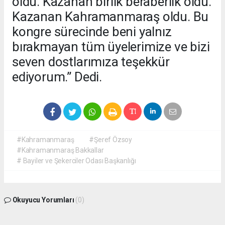
oldu. Kazanan birlik beraberlik oldu.
Kazanan Kahramanmaraş oldu. Bu
kongre sürecinde beni yalnız
bırakmayan tüm üyelerimize ve bizi
seven dostlarımıza teşekkür
ediyorum.” Dedi.
#Kahramanmaraş
#Şeref Özsoy
#Kahramanmaraş Bakkallar
# Bayiler ve Şekerciler Odası Başkanlığı
Okuyucu Yorumları
(0)