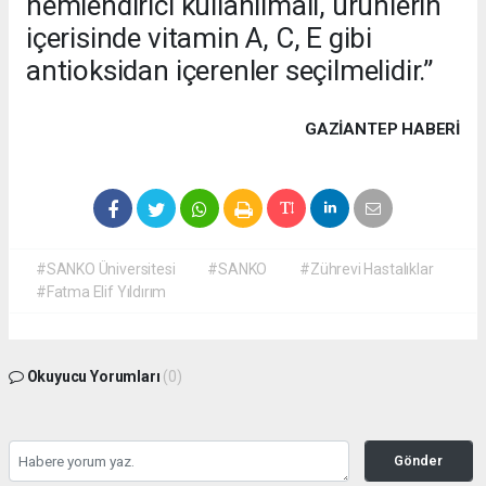
nemlendirici kullanılmalı, ürünlerin
içerisinde vitamin A, C, E gibi
antioksidan içerenler seçilmelidir.”
GAZIANTEP HABERİ
#SANKO Üniversitesi
#SANKO
#Zührevi Hastalıklar
#Fatma Elif Yıldırım
Okuyucu Yorumları
(0)
Gönder