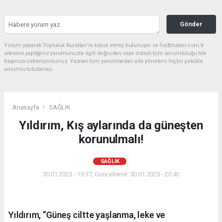
Gönder
Yorum yazarak Topluluk Kuralları’nı kabul etmiş bulunuyor ve fisiltihaber.com.tr
sitesine yaptığınız yorumunuzla ilgili doğrudan veya dolaylı tüm sorumluluğu tek
başınıza üstleniyorsunuz. Yazılan tüm yorumlardan site yönetimi hiçbir şekilde
sorumlu tutulamaz.
Anasayfa
SAĞLIK
Yıldırım, Kış aylarında da güneşten
korunulmalı!
SAĞLIK
30.01.2023 - 19:37, Güncelleme: 30.01.2023 - 20:40
Yıldırım, “Güneş ciltte yaşlanma, leke ve