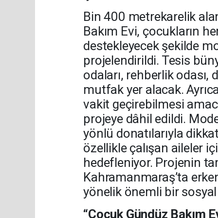
Bin 400 metrekarelik al
Bakım Evi, çocukların hem
destekleyecek şekilde mo
projelendirildi. Tesis bün
odaları, rehberlik odası
mutfak yer alacak. Ayrıc
vakit geçirebilmesi amac
projeye dâhil edildi. Mod
yönlü donatılarıyla dikk
özellikle çalışan aileler 
hedefleniyor. Projenin t
Kahramanmaraş’ta erken 
yönelik önemli bir sosyal
“Çocuk Gündüz Bakım Evi