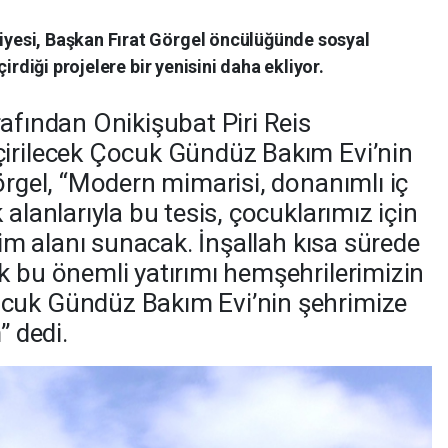
esi, Başkan Fırat Görgel öncülüğünde sosyal
irdiği projelere bir yenisini daha ekliyor.
rafından Onikişubat Piri Reis
çirilecek Çocuk Gündüz Bakım Evi’nin
örgel, “Modern mimarisi, donanımlı iç
 alanlarıyla bu tesis, çocuklarımız için
itim alanı sunacak. İnşallah kısa sürede
k bu önemli yatırımı hemşehrilerimizin
cuk Gündüz Bakım Evi’nin şehrimize
” dedi.