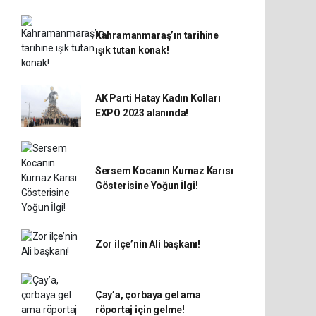
Kahramanmaraş’ın tarihine
ışık tutan konak!
AK Parti Hatay Kadın Kolları
EXPO 2023 alanında!
Sersem Kocanın Kurnaz Karısı
Gösterisine Yoğun İlgi!
Zor ilçe’nin Ali başkanı!
Çay’a, çorbaya gel ama
röportaj için gelme!