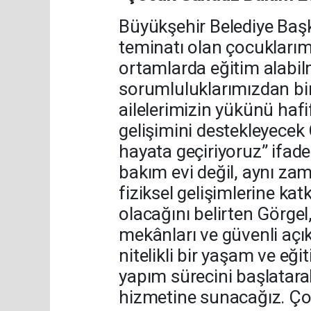
Büyükşehir Belediye Başk
teminatı olan çocuklarımız
ortamlarda eğitim alabil
sorumluluklarımızdan biri
ailelerimizin yükünü hafi
gelişimini destekleyece
hayata geçiriyoruz” ifadel
bakım evi değil, aynı zam
fiziksel gelişimlerine ka
olacağını belirten Görge
mekânları ve güvenli açık
nitelikli bir yaşam ve eğ
yapım sürecini başlatara
hizmetine sunacağız. Ço