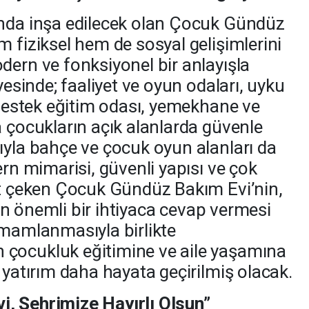
anda inşa edilecek olan Çocuk Gündüz
 fiziksel hem de sosyal gelişimlerini
dern ve fonksiyonel bir anlayışla
yesinde; faaliyet ve oyun odaları, uyku
, destek eğitim odası, yemekhane ve
a çocukların açık alanlarda güvenle
ıyla bahçe ve çocuk oyun alanları da
ern mimarisi, güvenli yapısı ve çok
at çeken Çocuk Gündüz Bakım Evi’nin,
için önemli bir ihtiyaca cevap vermesi
amamlanmasıyla birlikte
çocukluk eğitimine ve aile yaşamına
 yatırım daha hayata geçirilmiş olacak.
, Şehrimize Hayırlı Olsun”