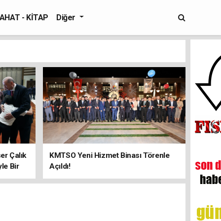
AHAT - KİTAP
Diğer
er Çalık
KMTSO Yeni Hizmet Binası Törenle
yle Bir
Açıldı!