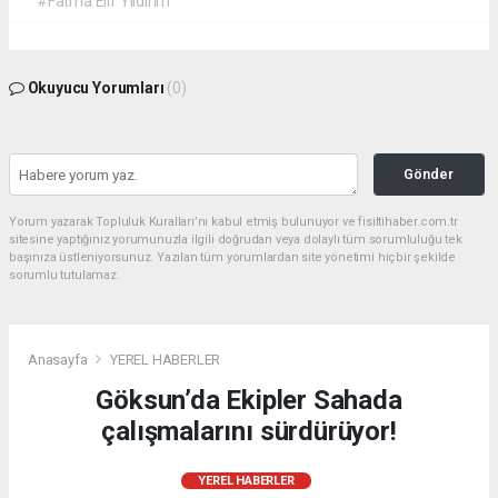
#Fatma Elif Yıldırım
Okuyucu Yorumları
(0)
Gönder
Yorum yazarak Topluluk Kuralları’nı kabul etmiş bulunuyor ve fisiltihaber.com.tr
sitesine yaptığınız yorumunuzla ilgili doğrudan veya dolaylı tüm sorumluluğu tek
başınıza üstleniyorsunuz. Yazılan tüm yorumlardan site yönetimi hiçbir şekilde
sorumlu tutulamaz.
Anasayfa
YEREL HABERLER
Göksun’da Ekipler Sahada
çalışmalarını sürdürüyor!
YEREL HABERLER