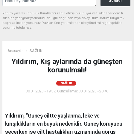
Gönder
Yorum yazarak Topluluk Kuralları’nı kabul etmiş bulunuyor ve fisiltihaber.com.tr
sitesine yaptığınız yorumunuzla ilgili doğrudan veya dolaylı tüm sorumluluğu tek
başınıza üstleniyorsunuz. Yazılan tüm yorumlardan site yönetimi hiçbir şekilde
sorumlu tutulamaz.
Anasayfa
SAĞLIK
Yıldırım, Kış aylarında da güneşten
korunulmalı!
SAĞLIK
30.01.2023 - 19:37, Güncelleme: 30.01.2023 - 20:40
Yıldırım, “Güneş ciltte yaşlanma, leke ve
kırışıklıkların en büyük nedenidir. Güneş koruyucu
seçerken ise cilt hastalıkları uzmanında görüş