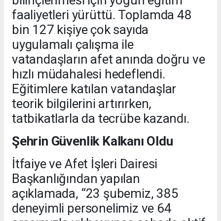
bilinçlenmesi için yoğun eğitim
faaliyetleri yürüttü. Toplamda 48
bin 127 kişiye çok sayıda
uygulamalı çalışma ile
vatandaşların afet anında doğru ve
hızlı müdahalesi hedeflendi.
Eğitimlere katılan vatandaşlar
teorik bilgilerini artırırken,
tatbikatlarla da tecrübe kazandı.
Şehrin Güvenlik Kalkanı Oldu
İtfaiye ve Afet İşleri Dairesi
Başkanlığından yapılan
açıklamada, “23 şubemiz, 385
deneyimli personelimiz ve 64