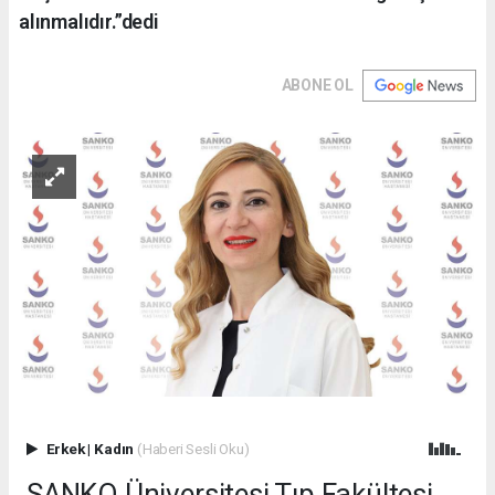
alınmalıdır.”dedi
ABONE OL
Erkek
|
Kadın
(Haberi Sesli Oku)
SANKO Üniversitesi Tıp Fakültesi