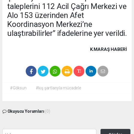
taleplerini 112 Acil Çağrı Merkezi ve
Alo 153 üzerinden Afet
Koordinasyon Merkezi’ne
ulaştırabilirler” ifadelerine yer verildi.
K.MARAŞ HABERİ
#Göksun
#kış şartlarıyla mücadele
Okuyucu Yorumları
(0)