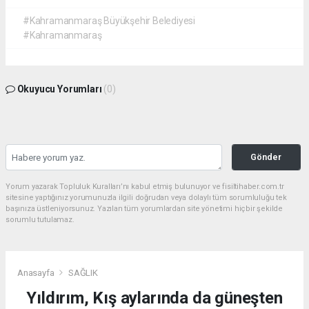
#Kahramanmaraş Büyükşehir Belediyesi
#Kahramanmaraş
Okuyucu Yorumları
(0)
Gönder
Yorum yazarak Topluluk Kuralları’nı kabul etmiş bulunuyor ve fisiltihaber.com.tr
sitesine yaptığınız yorumunuzla ilgili doğrudan veya dolaylı tüm sorumluluğu tek
başınıza üstleniyorsunuz. Yazılan tüm yorumlardan site yönetimi hiçbir şekilde
sorumlu tutulamaz.
Anasayfa
SAĞLIK
Yıldırım, Kış aylarında da güneşten