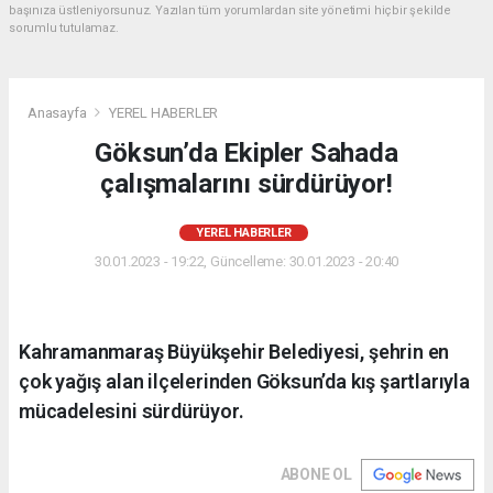
başınıza üstleniyorsunuz. Yazılan tüm yorumlardan site yönetimi hiçbir şekilde
sorumlu tutulamaz.
Anasayfa
YEREL HABERLER
Göksun’da Ekipler Sahada
çalışmalarını sürdürüyor!
YEREL HABERLER
30.01.2023 - 19:22, Güncelleme: 30.01.2023 - 20:40
Kahramanmaraş Büyükşehir Belediyesi, şehrin en
çok yağış alan ilçelerinden Göksun’da kış şartlarıyla
mücadelesini sürdürüyor.
ABONE OL