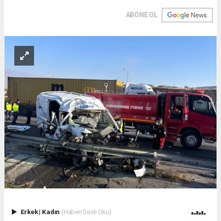
ABONE OL
Erkek
|
Kadın
(Haberi Sesli Oku)