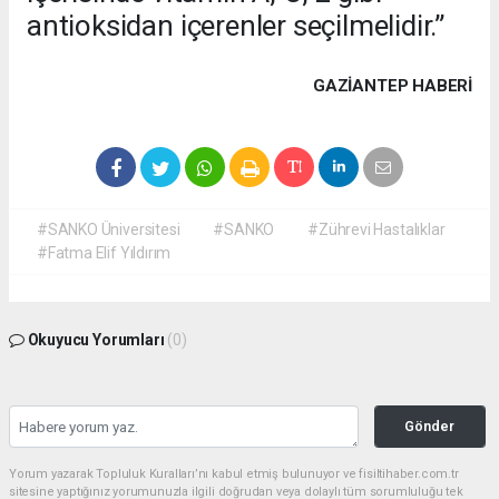
antioksidan içerenler seçilmelidir.”
GAZIANTEP HABERİ
#SANKO Üniversitesi
#SANKO
#Zührevi Hastalıklar
#Fatma Elif Yıldırım
Okuyucu Yorumları
(0)
Gönder
Yorum yazarak Topluluk Kuralları’nı kabul etmiş bulunuyor ve fisiltihaber.com.tr
sitesine yaptığınız yorumunuzla ilgili doğrudan veya dolaylı tüm sorumluluğu tek