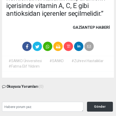
içerisinde vitamin A, C, E gibi
antioksidan içerenler seçilmelidir.”
GAZIANTEP HABERİ
#SANKO Üniversitesi
#SANKO
#Zührevi Hastalıklar
#Fatma Elif Yıldırım
Okuyucu Yorumları
(0)
Gönder