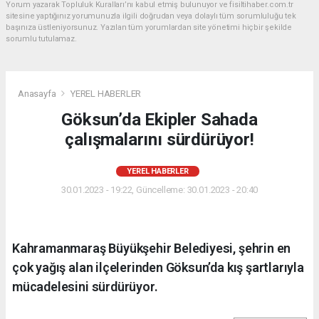
Yorum yazarak Topluluk Kuralları’nı kabul etmiş bulunuyor ve fisiltihaber.com.tr
sitesine yaptığınız yorumunuzla ilgili doğrudan veya dolaylı tüm sorumluluğu tek
başınıza üstleniyorsunuz. Yazılan tüm yorumlardan site yönetimi hiçbir şekilde
sorumlu tutulamaz.
Anasayfa
YEREL HABERLER
Göksun’da Ekipler Sahada
çalışmalarını sürdürüyor!
YEREL HABERLER
30.01.2023 - 19:22, Güncelleme: 30.01.2023 - 20:40
Kahramanmaraş Büyükşehir Belediyesi, şehrin en
çok yağış alan ilçelerinden Göksun’da kış şartlarıyla
mücadelesini sürdürüyor.