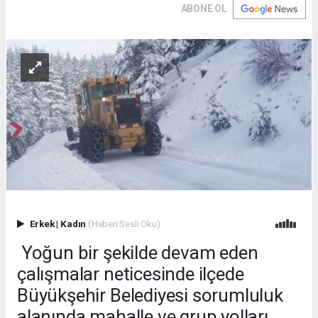
ABONE OL
Erkek
|
Kadın
(Haberi Sesli Oku)
Yoğun bir şekilde devam eden
çalışmalar neticesinde ilçede
Büyükşehir Belediyesi sorumluluk
alanında mahalle ve grup yolları