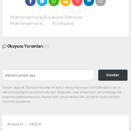
#Kahramanmaraş Büyükşehir Belediyesi
#Kahramanmaraş
#Onikişubat
Okuyucu Yorumları
(0)
Gönder
Yorum yazarak Topluluk Kuralları’nı kabul etmiş bulunuyor ve fisiltihaber.com.tr
sitesine yaptığınız yorumunuzla ilgili doğrudan veya dolaylı tüm sorumluluğu tek
başınıza üstleniyorsunuz. Yazılan tüm yorumlardan site yönetimi hiçbir şekilde
sorumlu tutulamaz.
Anasayfa
SAĞLIK