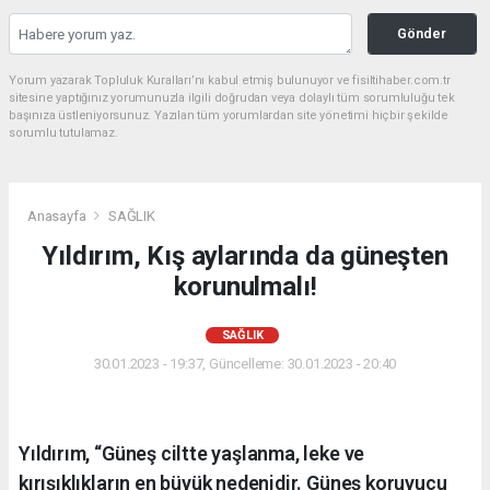
Gönder
Yorum yazarak Topluluk Kuralları’nı kabul etmiş bulunuyor ve fisiltihaber.com.tr
sitesine yaptığınız yorumunuzla ilgili doğrudan veya dolaylı tüm sorumluluğu tek
başınıza üstleniyorsunuz. Yazılan tüm yorumlardan site yönetimi hiçbir şekilde
sorumlu tutulamaz.
Anasayfa
SAĞLIK
Yıldırım, Kış aylarında da güneşten
korunulmalı!
SAĞLIK
30.01.2023 - 19:37, Güncelleme: 30.01.2023 - 20:40
Yıldırım, “Güneş ciltte yaşlanma, leke ve
kırışıklıkların en büyük nedenidir. Güneş koruyucu