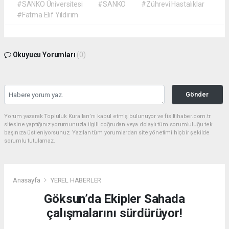
#SANKO Üniversitesi
#SANKO
#Zührevi Hastalıklar
#Fatma Elif Yıldırım
Okuyucu Yorumları
(0)
Gönder
Yorum yazarak Topluluk Kuralları’nı kabul etmiş bulunuyor ve fisiltihaber.com.tr
sitesine yaptığınız yorumunuzla ilgili doğrudan veya dolaylı tüm sorumluluğu tek
başınıza üstleniyorsunuz. Yazılan tüm yorumlardan site yönetimi hiçbir şekilde
sorumlu tutulamaz.
Anasayfa
YEREL HABERLER
Göksun’da Ekipler Sahada
çalışmalarını sürdürüyor!