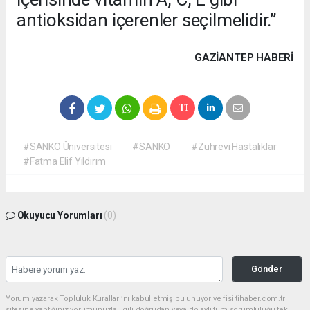
antioksidan içerenler seçilmelidir.”
GAZIANTEP HABERİ
#SANKO Üniversitesi
#SANKO
#Zührevi Hastalıklar
#Fatma Elif Yıldırım
Okuyucu Yorumları
(0)
Gönder
Yorum yazarak Topluluk Kuralları’nı kabul etmiş bulunuyor ve fisiltihaber.com.tr
sitesine yaptığınız yorumunuzla ilgili doğrudan veya dolaylı tüm sorumluluğu tek