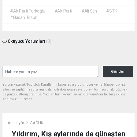
#Ak Parti Türkoğlu
#Ak Parti
#Ali Şen
#STK
#Hasan Tosun
Okuyucu Yorumları
(0)
Gönder
Yorum yazarak Topluluk Kuralları’nı kabul etmiş bulunuyor ve fisiltihaber.com.tr
sitesine yaptığınız yorumunuzla ilgili doğrudan veya dolaylı tüm sorumluluğu tek
başınıza üstleniyorsunuz. Yazılan tüm yorumlardan site yönetimi hiçbir şekilde
sorumlu tutulamaz.
Anasayfa
SAĞLIK
Yıldırım, Kış aylarında da güneşten