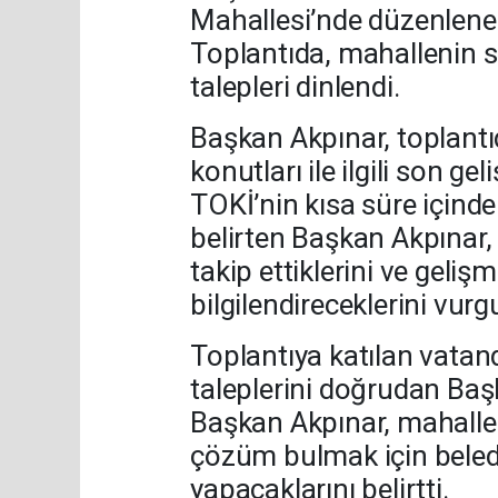
Mahallesi’nde düzenlenen
Toplantıda, mahallenin s
talepleri dinlendi.
Başkan Akpınar, toplan
konutları ile ilgili son ge
TOKİ’nin kısa süre içinde
belirten Başkan Akpınar,
takip ettiklerini ve geliş
bilgilendireceklerini vurg
Toplantıya katılan vatand
taleplerini doğrudan Başk
Başkan Akpınar, mahalle s
çözüm bulmak için beledi
yapacaklarını belirtti.