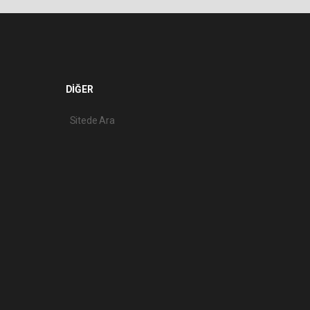
DİĞER
Sitede Ara