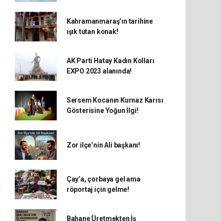
Kahramanmaraş’ın tarihine
ışık tutan konak!
AK Parti Hatay Kadın Kolları
EXPO 2023 alanında!
Sersem Kocanın Kurnaz Karısı
Gösterisine Yoğun İlgi!
Zor ilçe’nin Ali başkanı!
Çay’a, çorbaya gel ama
röportaj için gelme!
Bahane Üretmekten İş