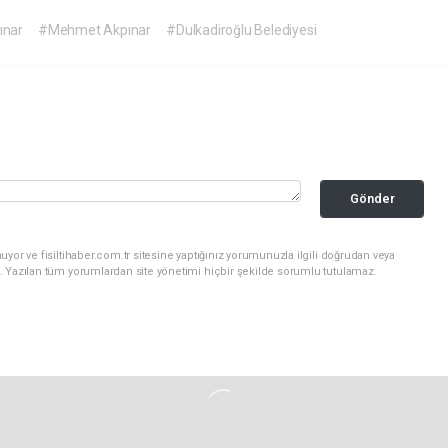
ınar
#Mehmet Akpınar
#Dulkadiroğlu Belediyesi
Gönder
yor ve fisiltihaber.com.tr sitesine yaptığınız yorumunuzla ilgili doğrudan veya
. Yazılan tüm yorumlardan site yönetimi hiçbir şekilde sorumlu tutulamaz.