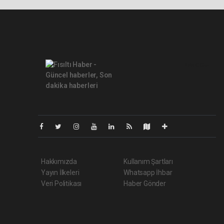
Lite-0.055
Hakkımızda
Kullanım Şartları
Yayın İlkeleri
Whatsapp İhbar
Veri Politikası
Haber Gönder