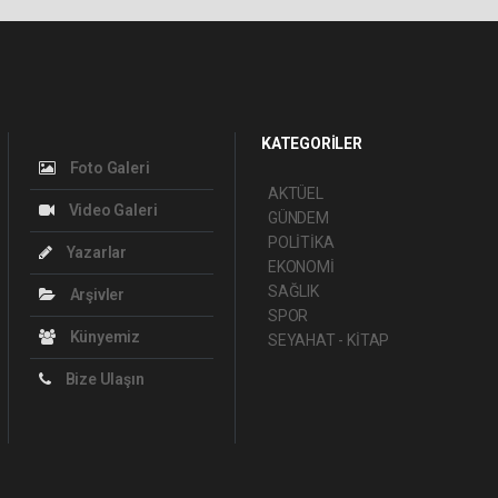
KATEGORİLER
Foto Galeri
AKTÜEL
Video Galeri
GÜNDEM
POLİTİKA
Yazarlar
EKONOMİ
SAĞLIK
Arşivler
SPOR
Künyemiz
SEYAHAT - KİTAP
Bize Ulaşın