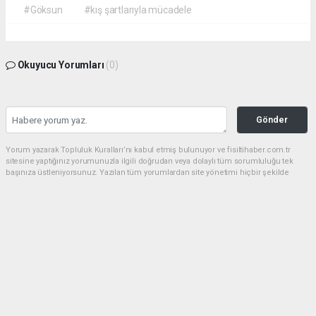
#Göksun
#kış şartlarıyla mücadele
Okuyucu Yorumları
(0)
Gönder
Yorum yazarak Topluluk Kuralları’nı kabul etmiş bulunuyor ve fisiltihaber.com.tr
sitesine yaptığınız yorumunuzla ilgili doğrudan veya dolaylı tüm sorumluluğu tek
başınıza üstleniyorsunuz. Yazılan tüm yorumlardan site yönetimi hiçbir şekilde
sorumlu tutulamaz.
haber paketi
haber scripti
haber yazılımı
Tüm hakları saklı tutulmaktadır.Copyright 2026©
Haber Yazılımı:
Web Aksiyon ®