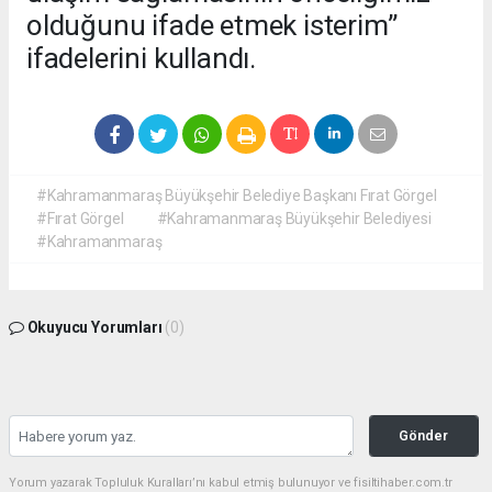
olduğunu ifade etmek isterim”
ifadelerini kullandı.
#Kahramanmaraş Büyükşehir Belediye Başkanı Fırat Görgel
#Fırat Görgel
#Kahramanmaraş Büyükşehir Belediyesi
#Kahramanmaraş
Okuyucu Yorumları
(0)
Gönder
Yorum yazarak Topluluk Kuralları’nı kabul etmiş bulunuyor ve fisiltihaber.com.tr