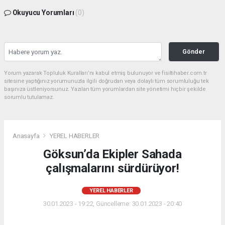
Okuyucu Yorumları
(0)
Gönder
Yorum yazarak Topluluk Kuralları’nı kabul etmiş bulunuyor ve fisiltihaber.com.tr
sitesine yaptığınız yorumunuzla ilgili doğrudan veya dolaylı tüm sorumluluğu tek
başınıza üstleniyorsunuz. Yazılan tüm yorumlardan site yönetimi hiçbir şekilde
sorumlu tutulamaz.
Anasayfa
YEREL HABERLER
Göksun’da Ekipler Sahada
çalışmalarını sürdürüyor!
YEREL HABERLER
30.01.2023 - 19:22, Güncelleme: 30.01.2023 - 20:40