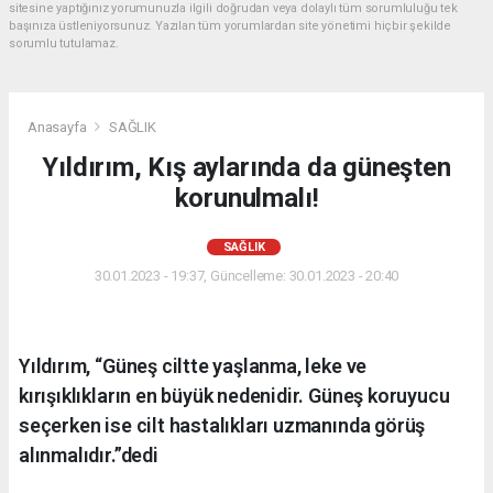
sitesine yaptığınız yorumunuzla ilgili doğrudan veya dolaylı tüm sorumluluğu tek
başınıza üstleniyorsunuz. Yazılan tüm yorumlardan site yönetimi hiçbir şekilde
sorumlu tutulamaz.
Anasayfa
SAĞLIK
Yıldırım, Kış aylarında da güneşten
korunulmalı!
SAĞLIK
30.01.2023 - 19:37, Güncelleme: 30.01.2023 - 20:40
Yıldırım, “Güneş ciltte yaşlanma, leke ve
kırışıklıkların en büyük nedenidir. Güneş koruyucu
seçerken ise cilt hastalıkları uzmanında görüş
alınmalıdır.”dedi