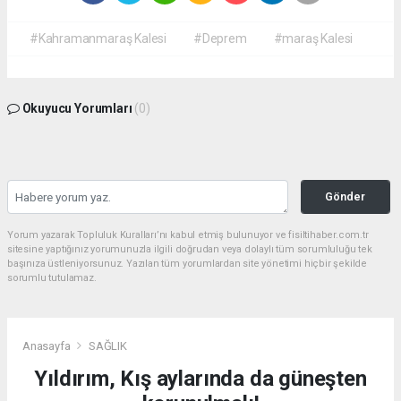
#Kahramanmaraş Kalesi
#Deprem
#maraş Kalesi
Okuyucu Yorumları
(0)
Gönder
Yorum yazarak Topluluk Kuralları’nı kabul etmiş bulunuyor ve fisiltihaber.com.tr
sitesine yaptığınız yorumunuzla ilgili doğrudan veya dolaylı tüm sorumluluğu tek
başınıza üstleniyorsunuz. Yazılan tüm yorumlardan site yönetimi hiçbir şekilde
sorumlu tutulamaz.
Anasayfa
SAĞLIK
Yıldırım, Kış aylarında da güneşten