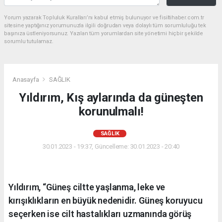
Yorum yazarak Topluluk Kuralları’nı kabul etmiş bulunuyor ve fisiltihaber.com.tr
sitesine yaptığınız yorumunuzla ilgili doğrudan veya dolaylı tüm sorumluluğu tek
başınıza üstleniyorsunuz. Yazılan tüm yorumlardan site yönetimi hiçbir şekilde
sorumlu tutulamaz.
Anasayfa
SAĞLIK
Yıldırım, Kış aylarında da güneşten
korunulmalı!
SAĞLIK
30.01.2023 - 19:37, Güncelleme: 30.01.2023 - 20:40
Yıldırım, “Güneş ciltte yaşlanma, leke ve
kırışıklıkların en büyük nedenidir. Güneş koruyucu
seçerken ise cilt hastalıkları uzmanında görüş