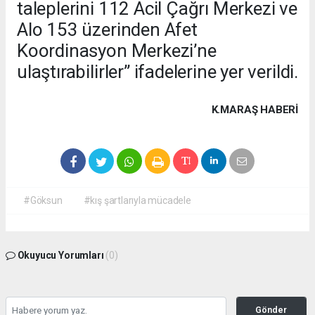
taleplerini 112 Acil Çağrı Merkezi ve
Alo 153 üzerinden Afet
Koordinasyon Merkezi’ne
ulaştırabilirler” ifadelerine yer verildi.
K.MARAŞ HABERİ
#Göksun
#kış şartlarıyla mücadele
Okuyucu Yorumları
(0)
Gönder