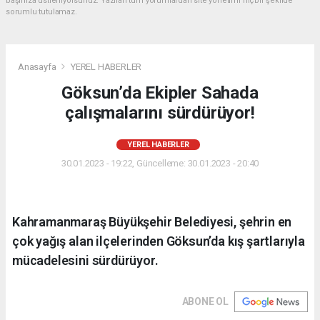
başınıza üstleniyorsunuz. Yazılan tüm yorumlardan site yönetimi hiçbir şekilde
sorumlu tutulamaz.
Anasayfa
YEREL HABERLER
Göksun’da Ekipler Sahada
çalışmalarını sürdürüyor!
YEREL HABERLER
30.01.2023 - 19:22, Güncelleme: 30.01.2023 - 20:40
Kahramanmaraş Büyükşehir Belediyesi, şehrin en
çok yağış alan ilçelerinden Göksun’da kış şartlarıyla
mücadelesini sürdürüyor.
ABONE OL