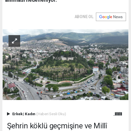
ABONE OL
Erkek
|
Kadın
(Haberi Sesli Oku)
Şehrin köklü geçmişine ve Millî