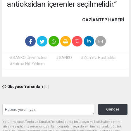
antioksidan içerenler seçilmelidir.”
GAZIANTEP HABERİ
#SANKO Üniversitesi
#SANKO
#Zührevi Hastalıklar
#Fatma Elif Yıldırım
Okuyucu Yorumları
(0)
Gönder
Yorum yazarak Topluluk Kuralları’nı kabul etmiş bulunuyor ve fisiltihaber.com.tr
sitesine yaptığınız yorumunuzla ilgili doğrudan veya dolaylı tüm sorumluluğu tek