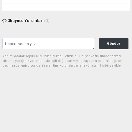
Okuyucu Yorumları
(0)
Gönder
Yorum yazarak Topluluk Kuralları’nı kabul etmiş bulunuyor ve fisiltihaber.com.tr
sitesine yaptığınız yorumunuzla ilgili doğrudan veya dolaylı tüm sorumluluğu tek
başınıza üstleniyorsunuz. Yazılan tüm yorumlardan site yönetimi hiçbir şekilde
sorumlu tutulamaz.
haber paketi
haber scripti
haber yazılımı
Tüm hakları saklı tutulmaktadır.Copyright 2026©
Haber Yazılımı:
Web Aksiyon ®