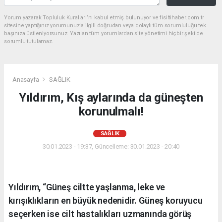
Yorum yazarak Topluluk Kuralları’nı kabul etmiş bulunuyor ve fisiltihaber.com.tr
sitesine yaptığınız yorumunuzla ilgili doğrudan veya dolaylı tüm sorumluluğu tek
başınıza üstleniyorsunuz. Yazılan tüm yorumlardan site yönetimi hiçbir şekilde
sorumlu tutulamaz.
Anasayfa
SAĞLIK
Yıldırım, Kış aylarında da güneşten
korunulmalı!
SAĞLIK
30.01.2023 - 19:37, Güncelleme: 30.01.2023 - 20:40
Yıldırım, “Güneş ciltte yaşlanma, leke ve
kırışıklıkların en büyük nedenidir. Güneş koruyucu
seçerken ise cilt hastalıkları uzmanında görüş