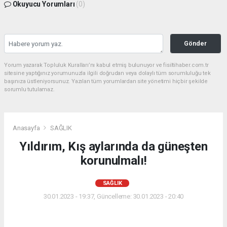
Okuyucu Yorumları
(0)
Gönder
Yorum yazarak Topluluk Kuralları’nı kabul etmiş bulunuyor ve fisiltihaber.com.tr
sitesine yaptığınız yorumunuzla ilgili doğrudan veya dolaylı tüm sorumluluğu tek
başınıza üstleniyorsunuz. Yazılan tüm yorumlardan site yönetimi hiçbir şekilde
sorumlu tutulamaz.
Anasayfa
SAĞLIK
Yıldırım, Kış aylarında da güneşten
korunulmalı!
SAĞLIK
30.01.2023 - 19:37, Güncelleme: 30.01.2023 - 20:40