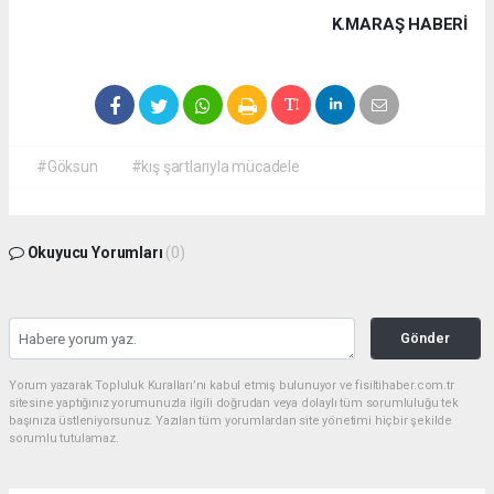
K.MARAŞ HABERİ
#Göksun
#kış şartlarıyla mücadele
Okuyucu Yorumları
(0)
Gönder
Yorum yazarak Topluluk Kuralları’nı kabul etmiş bulunuyor ve fisiltihaber.com.tr
sitesine yaptığınız yorumunuzla ilgili doğrudan veya dolaylı tüm sorumluluğu tek
başınıza üstleniyorsunuz. Yazılan tüm yorumlardan site yönetimi hiçbir şekilde
sorumlu tutulamaz.