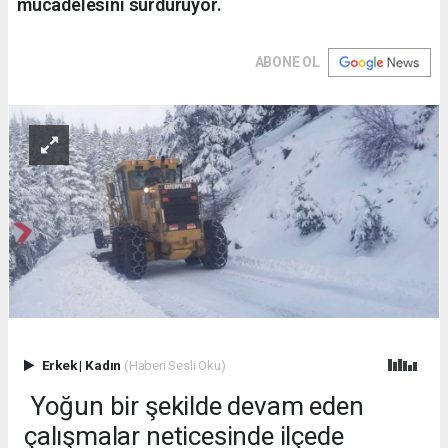
mücadelesini sürdürüyor.
ABONE OL
Erkek
|
Kadın
(Haberi Sesli Oku)
Yoğun bir şekilde devam eden
çalışmalar neticesinde ilçede