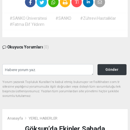
#SANKO Üniversitesi
#SANKO
#Zührevi Hastalıklar
#Fatma Elif Yıldırım
Okuyucu Yorumları
(0)
Gönder
Yorum yazarak Topluluk Kuralları’nı kabul etmiş bulunuyor ve fisiltihaber.com.tr
sitesine yaptığınız yorumunuzla ilgili doğrudan veya dolaylı tüm sorumluluğu tek
başınıza üstleniyorsunuz. Yazılan tüm yorumlardan site yönetimi hiçbir şekilde
sorumlu tutulamaz.
Anasayfa
YEREL HABERLER
Göksun’da Ekipler Sahada