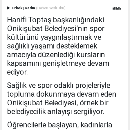
Erkek
|
Kadın
(Haberi Sesli Oku)
Hanifi Toptaş başkanlığındaki
Onikişubat Belediyesi’nin spor
kültürünü yaygınlaştırmak ve
sağlıklı yaşamı desteklemek
amacıyla düzenlediği kursların
kapsamını genişletmeye devam
ediyor.
Sağlık ve spor odaklı projeleriyle
topluma dokunmaya devam eden
Onikişubat Belediyesi, örnek bir
belediyecilik anlayışı sergiliyor.
Öğrencilerle başlayan, kadınlarla