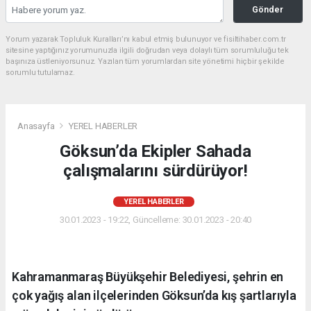
Gönder
Yorum yazarak Topluluk Kuralları’nı kabul etmiş bulunuyor ve fisiltihaber.com.tr
sitesine yaptığınız yorumunuzla ilgili doğrudan veya dolaylı tüm sorumluluğu tek
başınıza üstleniyorsunuz. Yazılan tüm yorumlardan site yönetimi hiçbir şekilde
sorumlu tutulamaz.
Anasayfa
YEREL HABERLER
Göksun’da Ekipler Sahada
çalışmalarını sürdürüyor!
YEREL HABERLER
30.01.2023 - 19:22, Güncelleme: 30.01.2023 - 20:40
Kahramanmaraş Büyükşehir Belediyesi, şehrin en
çok yağış alan ilçelerinden Göksun’da kış şartlarıyla