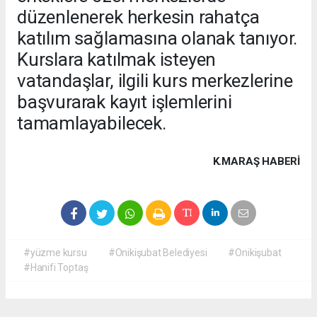
düzenlenerek herkesin rahatça
katılım sağlamasına olanak tanıyor.
Kurslara katılmak isteyen
vatandaşlar, ilgili kurs merkezlerine
başvurarak kayıt işlemlerini
tamamlayabilecek.
K.MARAŞ HABERİ
#yüzme kursu
#Onikişubat Belediyesi
#Onikişubat
#Hanifi Toptaş