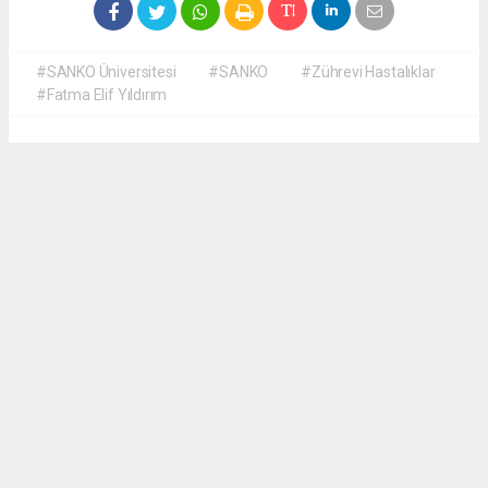
#SANKO Üniversitesi
#SANKO
#Zührevi Hastalıklar
#Fatma Elif Yıldırım
Okuyucu Yorumları
(0)
Gönder
Yorum yazarak Topluluk Kuralları’nı kabul etmiş bulunuyor ve fisiltihaber.com.tr
sitesine yaptığınız yorumunuzla ilgili doğrudan veya dolaylı tüm sorumluluğu tek
başınıza üstleniyorsunuz. Yazılan tüm yorumlardan site yönetimi hiçbir şekilde
sorumlu tutulamaz.