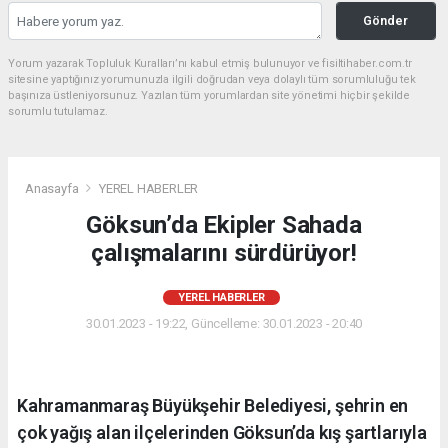
Gönder
Yorum yazarak Topluluk Kuralları’nı kabul etmiş bulunuyor ve fisiltihaber.com.tr
sitesine yaptığınız yorumunuzla ilgili doğrudan veya dolaylı tüm sorumluluğu tek
başınıza üstleniyorsunuz. Yazılan tüm yorumlardan site yönetimi hiçbir şekilde
sorumlu tutulamaz.
Anasayfa
YEREL HABERLER
Göksun’da Ekipler Sahada
çalışmalarını sürdürüyor!
YEREL HABERLER
30.01.2023 - 19:22, Güncelleme: 30.01.2023 - 20:40
Kahramanmaraş Büyükşehir Belediyesi, şehrin en
çok yağış alan ilçelerinden Göksun’da kış şartlarıyla