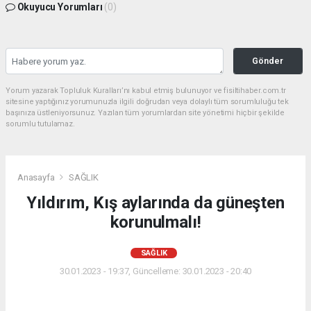
Okuyucu Yorumları
(0)
Gönder
Yorum yazarak Topluluk Kuralları’nı kabul etmiş bulunuyor ve fisiltihaber.com.tr
sitesine yaptığınız yorumunuzla ilgili doğrudan veya dolaylı tüm sorumluluğu tek
başınıza üstleniyorsunuz. Yazılan tüm yorumlardan site yönetimi hiçbir şekilde
sorumlu tutulamaz.
Anasayfa
SAĞLIK
Yıldırım, Kış aylarında da güneşten
korunulmalı!
SAĞLIK
30.01.2023 - 19:37, Güncelleme: 30.01.2023 - 20:40