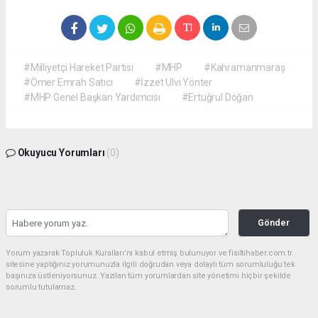
#Milliyetçi Hareket Partisi
#MHP
#Kahramanmaraş
#Ömer Emrah Satıcı
#İzzet Ulvi Yönter
#MHP Genel Başkan Yardımcısı
#Ertuğrul Doğan
Okuyucu Yorumları
(0)
Gönder
Yorum yazarak Topluluk Kuralları’nı kabul etmiş bulunuyor ve fisiltihaber.com.tr
sitesine yaptığınız yorumunuzla ilgili doğrudan veya dolaylı tüm sorumluluğu tek
başınıza üstleniyorsunuz. Yazılan tüm yorumlardan site yönetimi hiçbir şekilde
sorumlu tutulamaz.