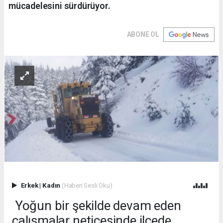
mücadelesini sürdürüyor.
ABONE OL
Erkek
|
Kadın
(Haberi Sesli Oku)
Yoğun bir şekilde devam eden
çalışmalar neticesinde ilçede