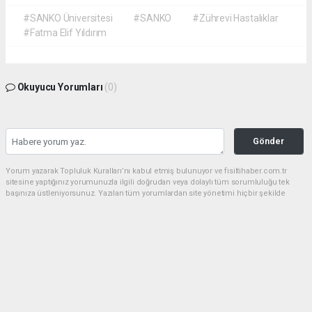
#SANKO Üniversitesi
#SANKO
#Zührevi Hastalıklar
#Fatma Elif Yıldırım
Okuyucu Yorumları
(0)
Gönder
Yorum yazarak Topluluk Kuralları’nı kabul etmiş bulunuyor ve fisiltihaber.com.tr
sitesine yaptığınız yorumunuzla ilgili doğrudan veya dolaylı tüm sorumluluğu tek
başınıza üstleniyorsunuz. Yazılan tüm yorumlardan site yönetimi hiçbir şekilde
sorumlu tutulamaz.
haber paketi
haber scripti
haber yazılımı
Tüm hakları saklı tutulmaktadır.Copyright 2026©