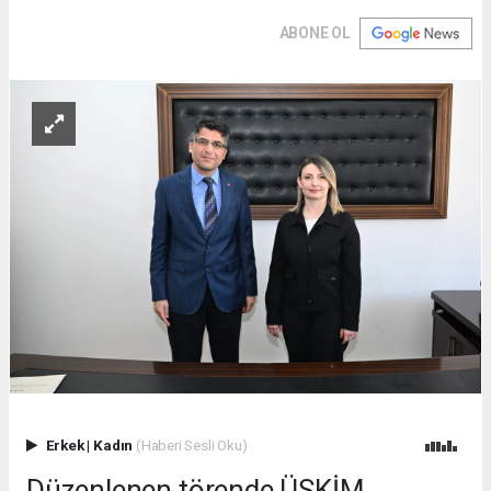
ABONE OL
Erkek
|
Kadın
(Haberi Sesli Oku)
Düzenlenen törende ÜSKİM