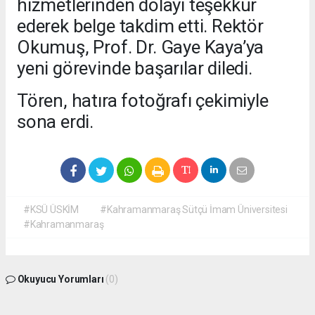
hizmetlerinden dolayı teşekkür
ederek belge takdim etti. Rektör
Okumuş, Prof. Dr. Gaye Kaya’ya
yeni görevinde başarılar diledi.
Tören, hatıra fotoğrafı çekimiyle
sona erdi.
#KSÜ ÜSKİM
#Kahramanmaraş Sütçü İmam Üniversitesi
#Kahramanmaraş
Okuyucu Yorumları
(0)