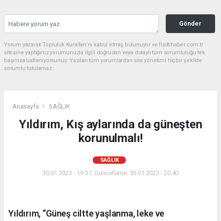
Gönder
Yorum yazarak Topluluk Kuralları’nı kabul etmiş bulunuyor ve fisiltihaber.com.tr
sitesine yaptığınız yorumunuzla ilgili doğrudan veya dolaylı tüm sorumluluğu tek
başınıza üstleniyorsunuz. Yazılan tüm yorumlardan site yönetimi hiçbir şekilde
sorumlu tutulamaz.
Anasayfa
SAĞLIK
Yıldırım, Kış aylarında da güneşten
korunulmalı!
SAĞLIK
30.01.2023 - 19:37, Güncelleme: 30.01.2023 - 20:40
Yıldırım, “Güneş ciltte yaşlanma, leke ve