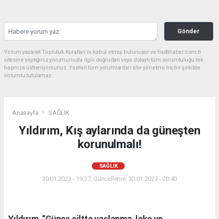
Gönder
Yorum yazarak Topluluk Kuralları’nı kabul etmiş bulunuyor ve fisiltihaber.com.tr
sitesine yaptığınız yorumunuzla ilgili doğrudan veya dolaylı tüm sorumluluğu tek
başınıza üstleniyorsunuz. Yazılan tüm yorumlardan site yönetimi hiçbir şekilde
sorumlu tutulamaz.
Anasayfa
SAĞLIK
Yıldırım, Kış aylarında da güneşten
korunulmalı!
SAĞLIK
30.01.2023 - 19:37, Güncelleme: 30.01.2023 - 20:40
Yıldırım, “Güneş ciltte yaşlanma, leke ve