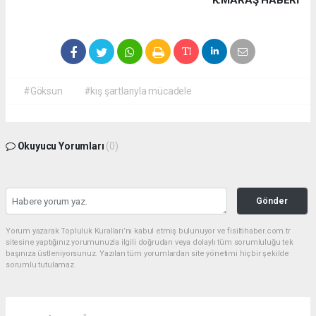
K.MARAŞ HABERİ
#Göksun
#kış şartlarıyla mücadele
Okuyucu Yorumları
(0)
Gönder
Yorum yazarak Topluluk Kuralları’nı kabul etmiş bulunuyor ve fisiltihaber.com.tr
sitesine yaptığınız yorumunuzla ilgili doğrudan veya dolaylı tüm sorumluluğu tek
başınıza üstleniyorsunuz. Yazılan tüm yorumlardan site yönetimi hiçbir şekilde
sorumlu tutulamaz.