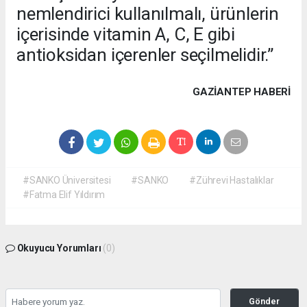
nemlendirici kullanılmalı, ürünlerin
içerisinde vitamin A, C, E gibi
antioksidan içerenler seçilmelidir.”
GAZIANTEP HABERİ
#SANKO Üniversitesi
#SANKO
#Zührevi Hastalıklar
#Fatma Elif Yıldırım
Okuyucu Yorumları
(0)
Gönder