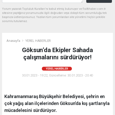
Yorum yazarak Topluluk Kuralları’nı kabul etmiş bulunuyor ve fisiltihaber.com.tr
sitesine yaptığınız yorumunuzla ilgili doğrudan veya dolaylı tüm sorumluluğu tek
başınıza üstleniyorsunuz. Yazılan tüm yorumlardan site yönetimi hiçbir şekilde
sorumlu tutulamaz.
Anasayfa
YEREL HABERLER
Göksun’da Ekipler Sahada
çalışmalarını sürdürüyor!
YEREL HABERLER
30.01.2023 - 19:22, Güncelleme: 30.01.2023 - 20:40
Kahramanmaraş Büyükşehir Belediyesi, şehrin en
çok yağış alan ilçelerinden Göksun’da kış şartlarıyla
mücadelesini sürdürüyor.