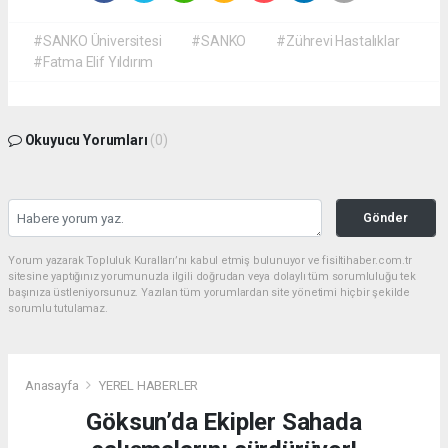
#SANKO Üniversitesi
#SANKO
#Zührevi Hastalıklar
#Fatma Elif Yıldırım
Okuyucu Yorumları
(0)
Gönder
Yorum yazarak Topluluk Kuralları’nı kabul etmiş bulunuyor ve fisiltihaber.com.tr
sitesine yaptığınız yorumunuzla ilgili doğrudan veya dolaylı tüm sorumluluğu tek
başınıza üstleniyorsunuz. Yazılan tüm yorumlardan site yönetimi hiçbir şekilde
sorumlu tutulamaz.
Anasayfa
YEREL HABERLER
Göksun’da Ekipler Sahada