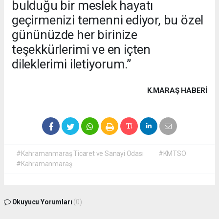
bulduğu bir meslek hayatı
geçirmenizi temenni ediyor, bu özel
gününüzde her birinize
teşekkürlerimi ve en içten
dileklerimi iletiyorum.”
K.MARAŞ HABERİ
#Kahramanmaraş Ticaret ve Sanayi Odası
#KMTSO
#Kahramanmaraş
Okuyucu Yorumları
(0)