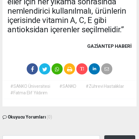
eller için her yıkama sonrasında
nemlendirici kullanılmalı, ürünlerin
içerisinde vitamin A, C, E gibi
antioksidan içerenler seçilmelidir.”
GAZIANTEP HABERİ
#SANKO Üniversitesi
#SANKO
#Zührevi Hastalıklar
#Fatma Elif Yıldırım
Okuyucu Yorumları
(0)