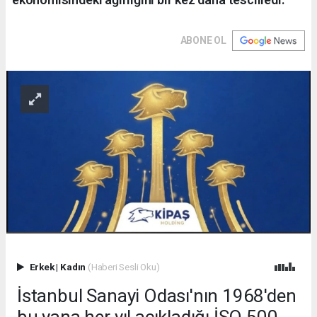
ABONE OL
Erkek
|
Kadın
(Haberi Sesli Oku)
İstanbul Sanayi Odası'nın 1968'den
bu yana her yıl açıkladığı İSO 500,