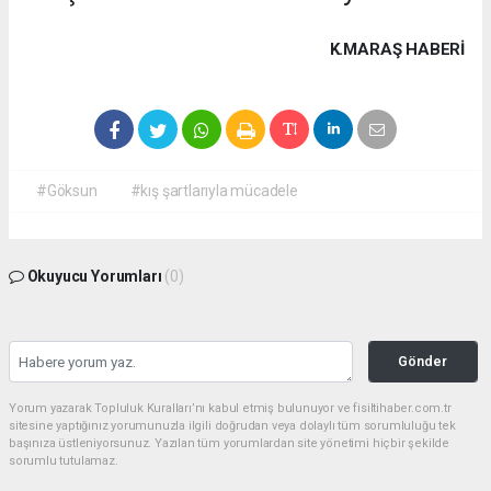
K.MARAŞ HABERİ
#Göksun
#kış şartlarıyla mücadele
Okuyucu Yorumları
(0)
Gönder
Yorum yazarak Topluluk Kuralları’nı kabul etmiş bulunuyor ve fisiltihaber.com.tr
sitesine yaptığınız yorumunuzla ilgili doğrudan veya dolaylı tüm sorumluluğu tek
başınıza üstleniyorsunuz. Yazılan tüm yorumlardan site yönetimi hiçbir şekilde
sorumlu tutulamaz.