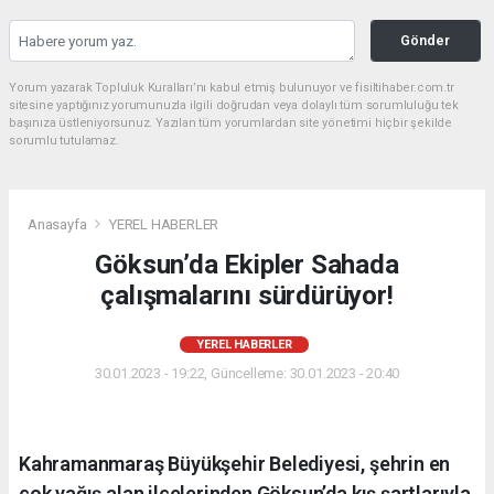
Gönder
Yorum yazarak Topluluk Kuralları’nı kabul etmiş bulunuyor ve fisiltihaber.com.tr
sitesine yaptığınız yorumunuzla ilgili doğrudan veya dolaylı tüm sorumluluğu tek
başınıza üstleniyorsunuz. Yazılan tüm yorumlardan site yönetimi hiçbir şekilde
sorumlu tutulamaz.
Anasayfa
YEREL HABERLER
Göksun’da Ekipler Sahada
çalışmalarını sürdürüyor!
YEREL HABERLER
30.01.2023 - 19:22, Güncelleme: 30.01.2023 - 20:40
Kahramanmaraş Büyükşehir Belediyesi, şehrin en
çok yağış alan ilçelerinden Göksun’da kış şartlarıyla