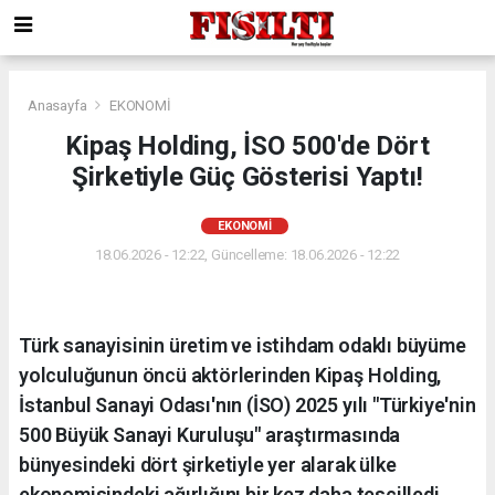
Anasayfa
EKONOMİ
Kipaş Holding, İSO 500'de Dört
Şirketiyle Güç Gösterisi Yaptı!
EKONOMİ
18.06.2026 - 12:22, Güncelleme: 18.06.2026 - 12:22
Türk sanayisinin üretim ve istihdam odaklı büyüme
yolculuğunun öncü aktörlerinden Kipaş Holding,
İstanbul Sanayi Odası'nın (İSO) 2025 yılı "Türkiye'nin
500 Büyük Sanayi Kuruluşu" araştırmasında
bünyesindeki dört şirketiyle yer alarak ülke
ekonomisindeki ağırlığını bir kez daha tescilledi.