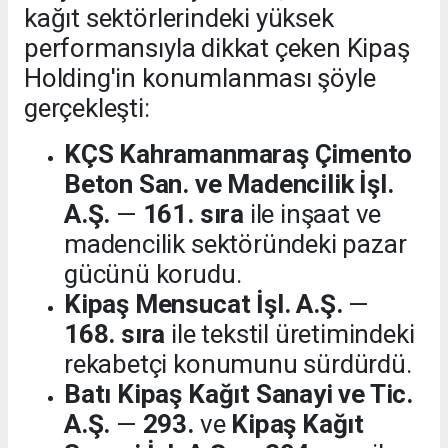
kağıt sektörlerindeki yüksek
performansıyla dikkat çeken Kipaş
Holding'in konumlanması şöyle
gerçekleşti:
KÇS Kahramanmaraş Çimento
Beton San. ve Madencilik İşl.
A.Ş.
—
161. sıra
ile inşaat ve
madencilik sektöründeki pazar
gücünü korudu.
Kipaş Mensucat İşl. A.Ş.
—
168. sıra
ile tekstil üretimindeki
rekabetçi konumunu sürdürdü.
Batı Kipaş Kağıt Sanayi ve Tic.
A.Ş.
—
293.
ve
Kipaş Kağıt