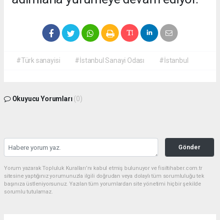
#Türk sanayisi
#İstanbul Sanayi Odası
#İstanbul
Okuyucu Yorumları
(0)
Gönder
Yorum yazarak Topluluk Kuralları’nı kabul etmiş bulunuyor ve fisiltihaber.com.tr
sitesine yaptığınız yorumunuzla ilgili doğrudan veya dolaylı tüm sorumluluğu tek
başınıza üstleniyorsunuz. Yazılan tüm yorumlardan site yönetimi hiçbir şekilde
sorumlu tutulamaz.