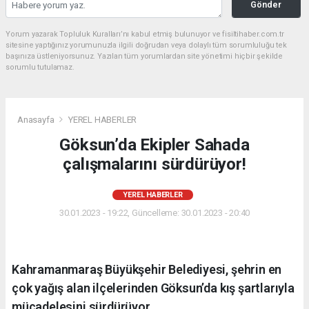
Gönder
Yorum yazarak Topluluk Kuralları’nı kabul etmiş bulunuyor ve fisiltihaber.com.tr
sitesine yaptığınız yorumunuzla ilgili doğrudan veya dolaylı tüm sorumluluğu tek
başınıza üstleniyorsunuz. Yazılan tüm yorumlardan site yönetimi hiçbir şekilde
sorumlu tutulamaz.
Anasayfa
YEREL HABERLER
Göksun’da Ekipler Sahada
çalışmalarını sürdürüyor!
YEREL HABERLER
30.01.2023 - 19:22, Güncelleme: 30.01.2023 - 20:40
Kahramanmaraş Büyükşehir Belediyesi, şehrin en
çok yağış alan ilçelerinden Göksun’da kış şartlarıyla
mücadelesini sürdürüyor.