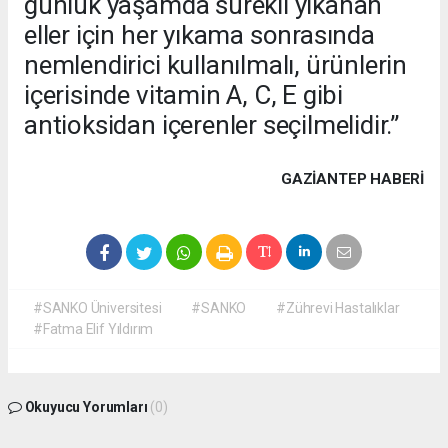
günlük yaşamda sürekli yıkanan
eller için her yıkama sonrasında
nemlendirici kullanılmalı, ürünlerin
içerisinde vitamin A, C, E gibi
antioksidan içerenler seçilmelidir.”
GAZIANTEP HABERİ
#SANKO Üniversitesi
#SANKO
#Zührevi Hastalıklar
#Fatma Elif Yıldırım
Okuyucu Yorumları
(0)