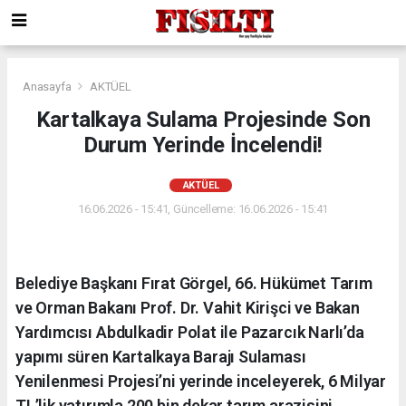
Anasayfa
AKTÜEL
Kartalkaya Sulama Projesinde Son
Durum Yerinde İncelendi!
AKTÜEL
16.06.2026 - 15:41, Güncelleme: 16.06.2026 - 15:41
Belediye Başkanı Fırat Görgel, 66. Hükümet Tarım
ve Orman Bakanı Prof. Dr. Vahit Kirişci ve Bakan
Yardımcısı Abdulkadir Polat ile Pazarcık Narlı’da
yapımı süren Kartalkaya Barajı Sulaması
Yenilenmesi Projesi’ni yerinde inceleyerek, 6 Milyar
TL’lik yatırımla 200 bin dekar tarım arazisini