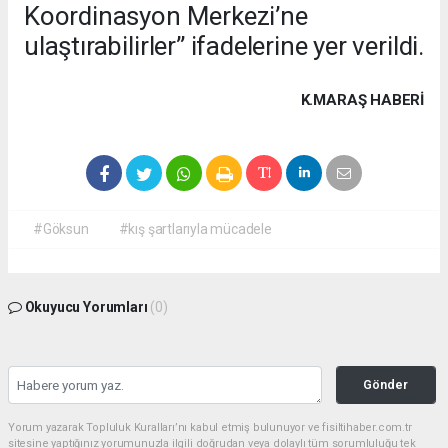
Koordinasyon Merkezi’ne
ulaştırabilirler” ifadelerine yer verildi.
K.MARAŞ HABERİ
#Göksun
#kış şartlarıyla mücadele
Okuyucu Yorumları
(0)
Gönder
Yorum yazarak Topluluk Kuralları’nı kabul etmiş bulunuyor ve fisiltihaber.com.tr
sitesine yaptığınız yorumunuzla ilgili doğrudan veya dolaylı tüm sorumluluğu tek