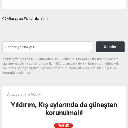
Okuyucu Yorumları
(0)
Gönder
Yorum yazarak Topluluk Kuralları’nı kabul etmiş bulunuyor ve fisiltihaber.com.tr
sitesine yaptığınız yorumunuzla ilgili doğrudan veya dolaylı tüm sorumluluğu tek
başınıza üstleniyorsunuz. Yazılan tüm yorumlardan site yönetimi hiçbir şekilde
sorumlu tutulamaz.
Anasayfa
SAĞLIK
Yıldırım, Kış aylarında da güneşten
korunulmalı!
SAĞLIK