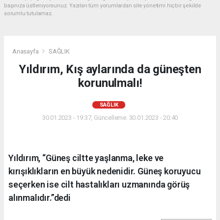
başınıza üstleniyorsunuz. Yazılan tüm yorumlardan site yönetimi hiçbir şekilde
sorumlu tutulamaz.
Anasayfa
SAĞLIK
Yıldırım, Kış aylarında da güneşten
korunulmalı!
SAĞLIK
30.01.2023 - 19:37, Güncelleme: 30.01.2023 - 20:40
Yıldırım, “Güneş ciltte yaşlanma, leke ve
kırışıklıkların en büyük nedenidir. Güneş koruyucu
seçerken ise cilt hastalıkları uzmanında görüş
alınmalıdır.”dedi