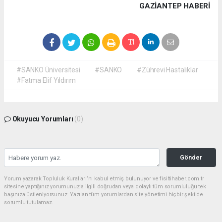
GAZIANTEP HABERİ
#SANKO Üniversitesi
#SANKO
#Zührevi Hastalıklar
#Fatma Elif Yıldırım
Okuyucu Yorumları
(0)
Gönder
Yorum yazarak Topluluk Kuralları’nı kabul etmiş bulunuyor ve fisiltihaber.com.tr
sitesine yaptığınız yorumunuzla ilgili doğrudan veya dolaylı tüm sorumluluğu tek
başınıza üstleniyorsunuz. Yazılan tüm yorumlardan site yönetimi hiçbir şekilde
sorumlu tutulamaz.