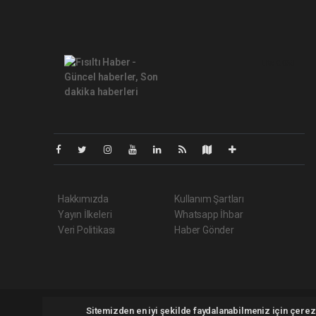
Lite-0.053
Hakkımızda
Kullanım Şartları
Yayın İlkeleri
Whatsapp İhbar
Veri Politikası
Haber Gönder
Fisiltihaber.com.tr Tüm hakları saklı tutulmaktadır. Copyright 
Sitemizden en iyi şekilde faydalanabilmeniz için çerezl