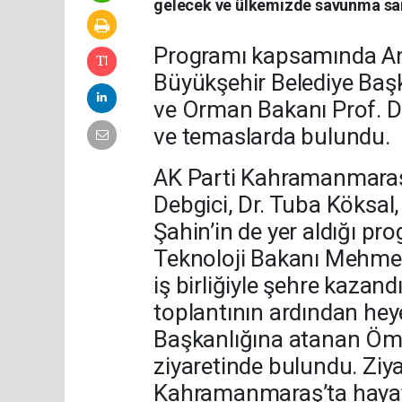
gelecek ve ülkemizde savunma sana
Programı kapsamında A
Büyükşehir Belediye Baş
ve Orman Bakanı Prof. Dr. V
ve temaslarda bulundu.
AK Parti Kahramanmaraş M
Debgici, Dr. Tuba Köksal
Şahin’in de yer aldığı pr
Teknoloji Bakanı Mehmet F
iş birliğiyle şehre kazandı
toplantının ardından he
Başkanlığına atanan Öme
ziyaretinde bulundu. Ziy
Kahramanmaraş’ta hayata 