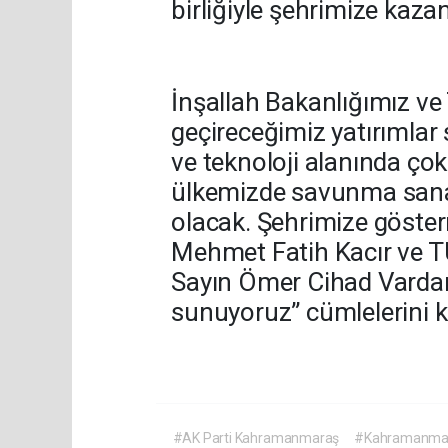
birliğiyle şehrimize kaza
İnşallah Bakanlığımız ve
geçireceğimiz yatırımla
ve teknoloji alanında çok
ülkemizde savunma sanayi
olacak. Şehrimize göster
Mehmet Fatih Kacır ve 
Sayın Ömer Cihad Vardan’
sunuyoruz” cümlelerini k
#AK Parti Kahramanmaraş
#Kahramanma