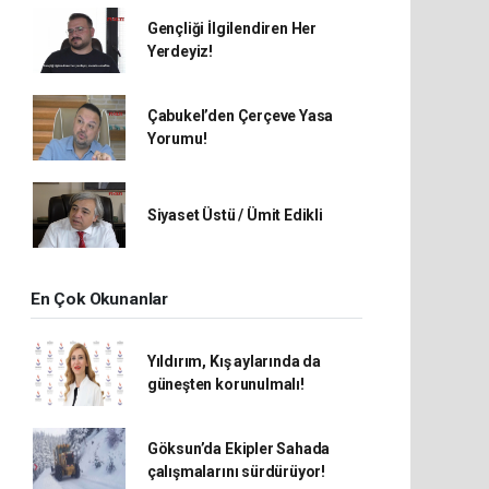
Gençliği İlgilendiren Her
Yerdeyiz!
Çabukel’den Çerçeve Yasa
Yorumu!
Siyaset Üstü / Ümit Edikli
En Çok Okunanlar
Yıldırım, Kış aylarında da
güneşten korunulmalı!
Göksun’da Ekipler Sahada
çalışmalarını sürdürüyor!