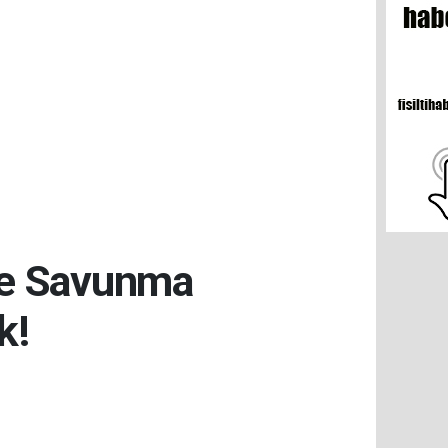
ve Savunma
k!