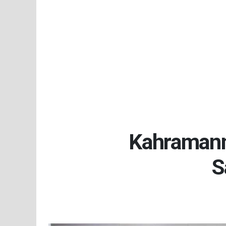
Kahramanm
S