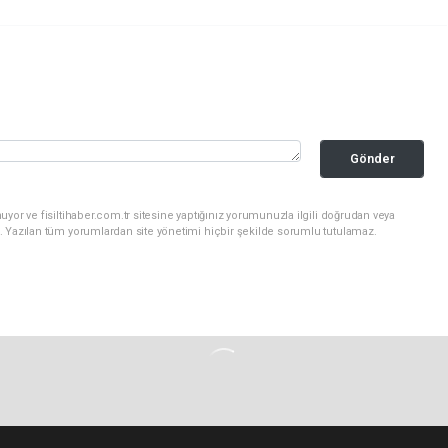
Gönder
yor ve fisiltihaber.com.tr sitesine yaptığınız yorumunuzla ilgili doğrudan veya
. Yazılan tüm yorumlardan site yönetimi hiçbir şekilde sorumlu tutulamaz.