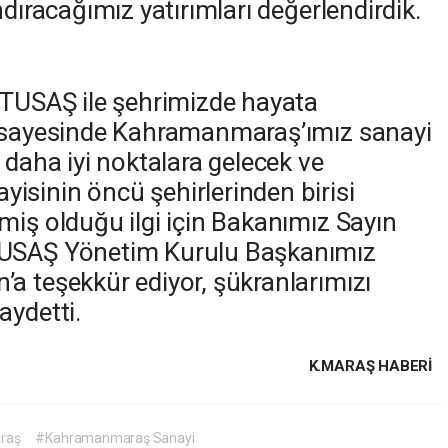
ndıracağımız yatırımları değerlendirdik.
 TUSAŞ ile şehrimizde hayata
r sayesinde Kahramanmaraş’ımız sanayi
 daha iyi noktalara gelecek ve
sinin öncü şehirlerinden birisi
miş olduğu ilgi için Bakanımız Sayın
TUSAŞ Yönetim Kurulu Başkanımız
a teşekkür ediyor, şükranlarımızı
aydetti.
K.MARAŞ HABERİ
raş
#Kahramanmaraş Sanayi