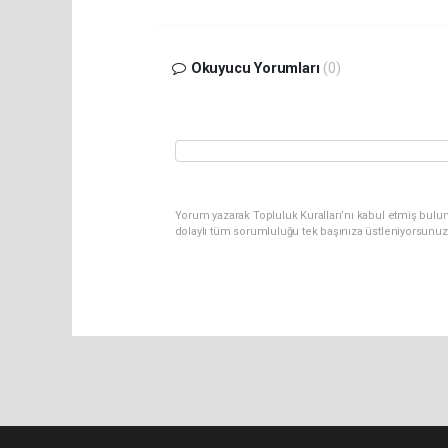
Okuyucu Yorumları
(0)
Yorum yazarak Topluluk Kuralları’nı kabul etmiş bulunu
dolaylı tüm sorumluluğu tek başınıza üstleniyorsunuz