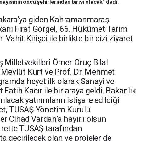
yisinin öncü şehirlerinden birisi olacak” dedi.
nkara’ya giden Kahramanmaraş
kanı Fırat Görgel, 66. Hükümet Tarım
ahit Kirişci ile birlikte bir dizi ziyaret
illetvekilleri Ömer Oruç Bilal
, Mevlüt Kurt ve Prof. Dr. Mehmet
ogramda heyet ilk olarak Sanayi ve
atih Kacır ile bir araya geldi. Bakanlık
rılacak yatırımların istişare edildiği
yet, TUSAŞ Yönetim Kurulu
r Cihad Vardan’a hayırlı olsun
arette TUSAŞ tarafından
geçirilecek plan ve projeler de