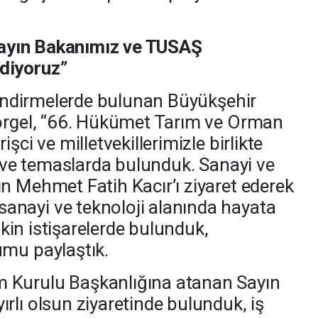
 Sayın Bakanımız ve TUSAŞ
diyoruz”
rlendirmelerde bulunan Büyükşehir
Görgel, “66. Hükümet Tarım ve Orman
şci ve milletvekillerimizle birlikte
t ve temaslarda bulunduk. Sanayi ve
n Mehmet Fatih Kacır’ı ziyaret ederek
nayi ve teknoloji alanında hayata
işkin istişarelerde bulunduk,
umu paylaştık.
 Kurulu Başkanlığına atanan Sayın
rlı olsun ziyaretinde bulunduk, iş