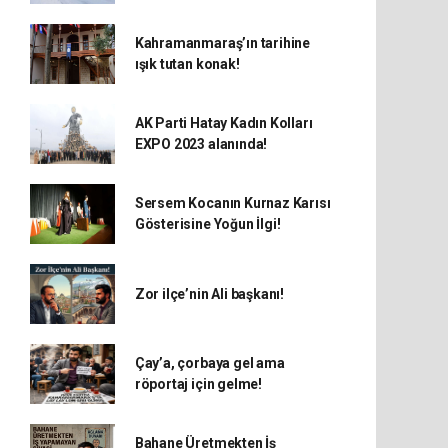
Kahramanmaraş’ın tarihine
ışık tutan konak!
AK Parti Hatay Kadın Kolları
EXPO 2023 alanında!
Sersem Kocanın Kurnaz Karısı
Gösterisine Yoğun İlgi!
Zor ilçe’nin Ali başkanı!
Çay’a, çorbaya gel ama
röportaj için gelme!
Bahane Üretmekten İş