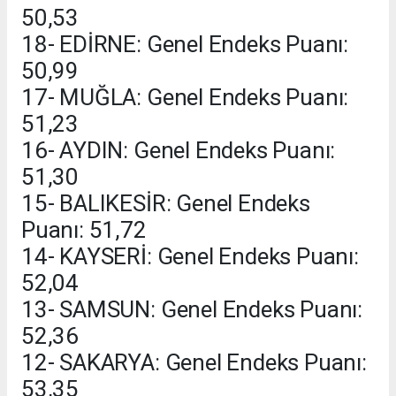
50,53
18- EDİRNE: Genel Endeks Puanı:
50,99
17- MUĞLA: Genel Endeks Puanı:
51,23
16- AYDIN: Genel Endeks Puanı:
51,30
15- BALIKESİR: Genel Endeks
Puanı: 51,72
14- KAYSERİ: Genel Endeks Puanı:
52,04
13- SAMSUN: Genel Endeks Puanı:
52,36
12- SAKARYA: Genel Endeks Puanı:
53,35