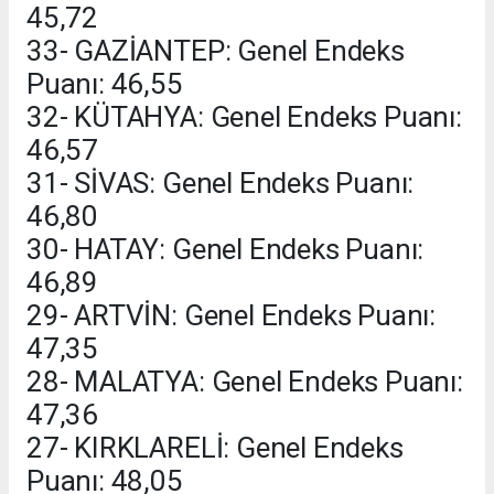
45,72
33- GAZİANTEP: Genel Endeks
Puanı: 46,55
32- KÜTAHYA: Genel Endeks Puanı:
46,57
31- SİVAS: Genel Endeks Puanı:
46,80
30- HATAY: Genel Endeks Puanı:
46,89
29- ARTVİN: Genel Endeks Puanı:
47,35
28- MALATYA: Genel Endeks Puanı:
47,36
27- KIRKLARELİ: Genel Endeks
Puanı: 48,05