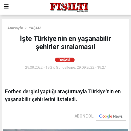
Anasayfa
YAŞAM
İşte Türkiye'nin en yaşanabilir
şehirler sıralaması!
YAŞAM
29.09.2022 - 19:27, Güncelleme: 29.09.2022 - 19:27
Forbes dergisi yaptığı araştırmayla Türkiye'nin en
yaşanabilir şehirlerini listeledi.
ABONE OL