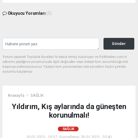
Okuyucu Yorumları
(0)
Gönder
Yorum yazarak Topluluk Kuralları’nı kabul etmiş bulunuyor ve fisiltihaber.com.tr
sitesine yaptığınız yorumunuzla ilgili doğrudan veya dolaylı tüm sorumluluğu tek
başınıza üstleniyorsunuz. Yazılan tüm yorumlardan site yönetimi hiçbir şekilde
sorumlu tutulamaz.
Anasayfa
SAĞLIK
Yıldırım, Kış aylarında da güneşten
korunulmalı!
SAĞLIK
30.01.2023 - 19:37, Güncelleme: 30.01.2023 - 20:40