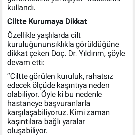
kullandı.
Ciltte Kurumaya Dikkat
Özellikle yaşlılarda cilt
kuruluğununsıklıkla görüldüğüne
dikkat çeken Doç. Dr. Yıldırım, şöyle
devam etti:
“Ciltte görülen kuruluk, rahatsız
edecek ölçüde kaşıntıya neden
olabiliyor. Öyle ki bu nedenle
hastaneye başvuranlarla
karşılaşabiliyoruz. Kimi zaman
kaşıntılara bağlı yaralar
oluşabiliyor.