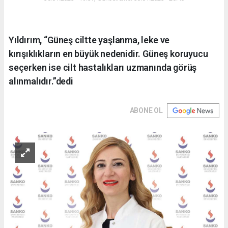
Yıldırım, “Güneş ciltte yaşlanma, leke ve
kırışıklıkların en büyük nedenidir. Güneş koruyucu
seçerken ise cilt hastalıkları uzmanında görüş
alınmalıdır.”dedi
ABONE OL