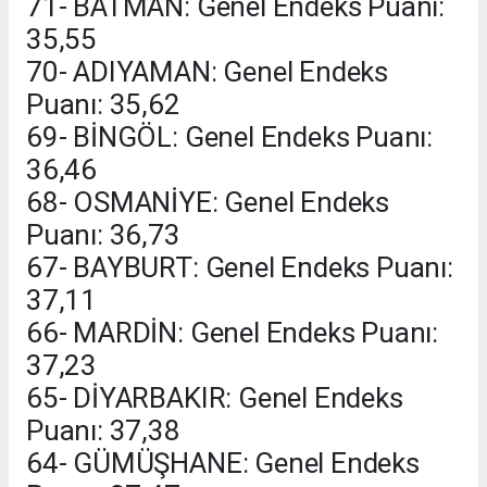
71- BATMAN: Genel Endeks Puanı:
35,55
70- ADIYAMAN: Genel Endeks
Puanı: 35,62
69- BİNGÖL: Genel Endeks Puanı:
36,46
68- OSMANİYE: Genel Endeks
Puanı: 36,73
67- BAYBURT: Genel Endeks Puanı:
37,11
66- MARDİN: Genel Endeks Puanı:
37,23
65- DİYARBAKIR: Genel Endeks
Puanı: 37,38
64- GÜMÜŞHANE: Genel Endeks