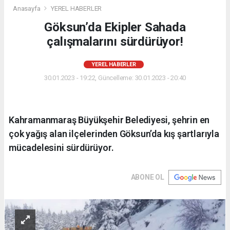
Anasayfa
YEREL HABERLER
Göksun’da Ekipler Sahada
çalışmalarını sürdürüyor!
YEREL HABERLER
30.01.2023 - 19:22, Güncelleme: 30.01.2023 - 20:40
Kahramanmaraş Büyükşehir Belediyesi, şehrin en
çok yağış alan ilçelerinden Göksun’da kış şartlarıyla
mücadelesini sürdürüyor.
ABONE OL