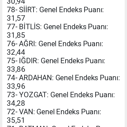
30,94
78- SİİRT: Genel Endeks Puanı:
31,57
77- BİTLİS: Genel Endeks Puanı:
31,85
76- AĞRI: Genel Endeks Puanı:
32,44
75- IĞDIR: Genel Endeks Puanı:
33,86
74- ARDAHAN: Genel Endeks Puanı:
33,96
73- YOZGAT: Genel Endeks Puanı:
34,28
72- VAN: Genel Endeks Puanı:
35,51