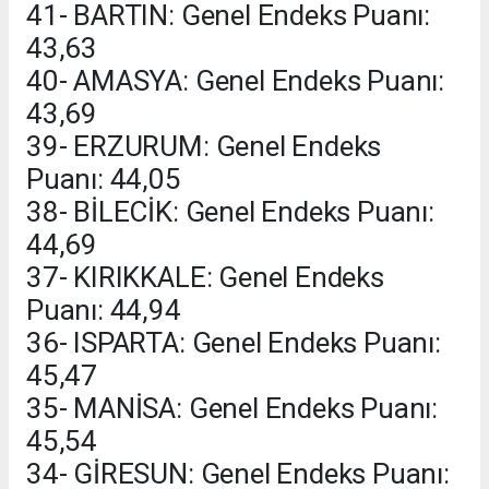
41- BARTIN: Genel Endeks Puanı:
43,63
40- AMASYA: Genel Endeks Puanı:
43,69
39- ERZURUM: Genel Endeks
Puanı: 44,05
38- BİLECİK: Genel Endeks Puanı:
44,69
37- KIRIKKALE: Genel Endeks
Puanı: 44,94
36- ISPARTA: Genel Endeks Puanı:
45,47
35- MANİSA: Genel Endeks Puanı:
45,54
34- GİRESUN: Genel Endeks Puanı: