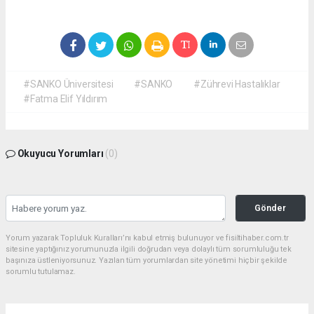
#SANKO Üniversitesi
#SANKO
#Zührevi Hastalıklar
#Fatma Elif Yıldırım
Okuyucu Yorumları
(0)
Gönder
Yorum yazarak Topluluk Kuralları’nı kabul etmiş bulunuyor ve fisiltihaber.com.tr
sitesine yaptığınız yorumunuzla ilgili doğrudan veya dolaylı tüm sorumluluğu tek
başınıza üstleniyorsunuz. Yazılan tüm yorumlardan site yönetimi hiçbir şekilde
sorumlu tutulamaz.