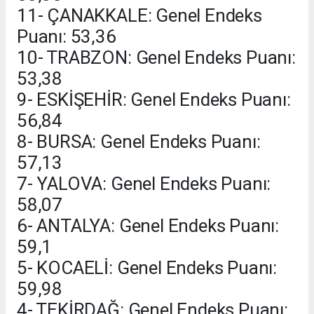
11- ÇANAKKALE: Genel Endeks
Puanı: 53,36
10- TRABZON: Genel Endeks Puanı:
53,38
9- ESKİŞEHİR: Genel Endeks Puanı:
56,84
8- BURSA: Genel Endeks Puanı:
57,13
7- YALOVA: Genel Endeks Puanı:
58,07
6- ANTALYA: Genel Endeks Puanı:
59,1
5- KOCAELİ: Genel Endeks Puanı:
59,98
4- TEKİRDAĞ: Genel Endeks Puanı: