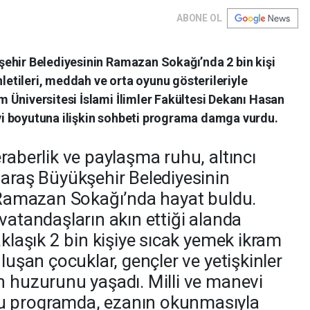
ABONE OL
ehir Belediyesinin Ramazan Sokağı’nda 2 bin kişi
nletileri, meddah ve orta oyunu gösterileriyle
 Üniversitesi İslami İlimler Fakültesi Dekanı Hasan
i boyutuna ilişkin sohbeti programa damga vurdu.
raberlik ve paylaşma ruhu, altıncı
aş Büyükşehir Belediyesinin
e Ramazan Sokağı’nda hayat buldu.
vatandaşların akın ettiği alanda
aklaşık 2 bin kişiye sıcak yemek ikram
uluşan çocuklar, gençler ve yetişkinler
n huzurunu yaşadı. Milli ve manevi
u programda, ezanın okunmasıyla