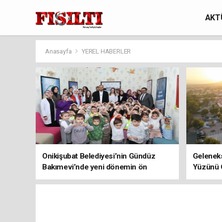
AKT
Anasayfa
YEREL HABERLER
Onikişubat Belediyesi’nin Gündüz
Geleneks
Bakımevi’nde yeni dönemin ön
Yüzünü 
kayıtları başladı!