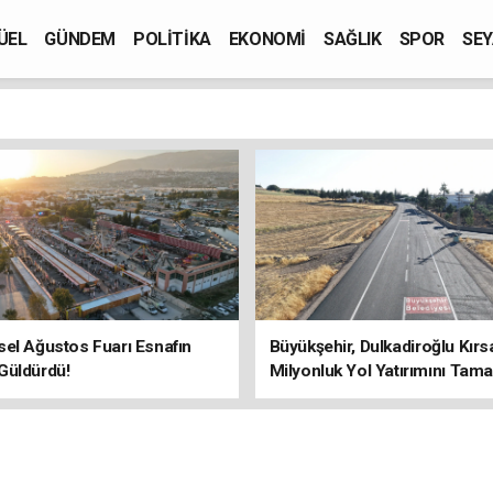
ÜEL
GÜNDEM
POLİTİKA
EKONOMİ
SAĞLIK
SPOR
SEY
el Ağustos Fuarı Esnafın
Büyükşehir, Dulkadiroğlu Kırs
Güldürdü!
Milyonluk Yol Yatırımını Tama