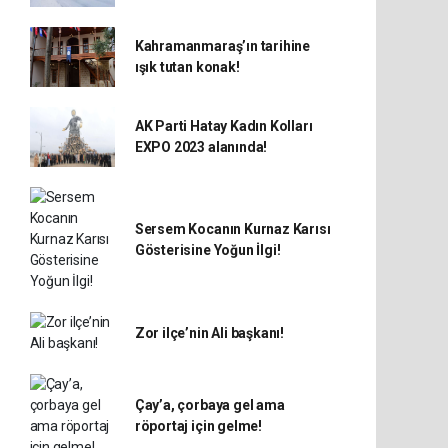
Kahramanmaraş’ın tarihine
ışık tutan konak!
AK Parti Hatay Kadın Kolları
EXPO 2023 alanında!
Sersem Kocanın Kurnaz Karısı
Gösterisine Yoğun İlgi!
Zor ilçe’nin Ali başkanı!
Çay’a, çorbaya gel ama
röportaj için gelme!