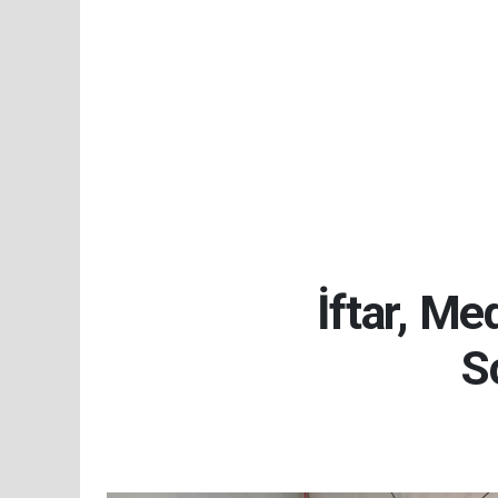
İftar, M
S