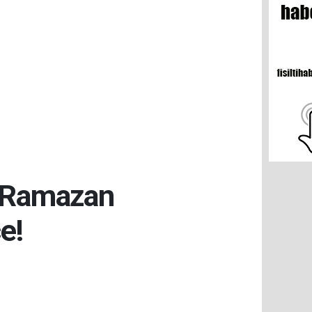
e Ramazan
e!