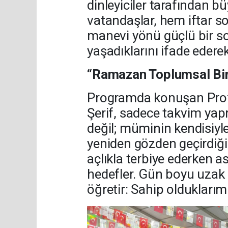
dinleyiciler tarafından 
vatandaşlar, hem iftar s
manevi yönü güçlü bir 
yaşadıklarını ifade edere
“Ramazan Toplumsal Bir D
Programda konuşan Prof
Şerif, sadece takvim yap
değil; müminin kendisiyle
yeniden gözden geçirdiği
açlıkla terbiye ederken a
hedefler. Gün boyu uzak
öğretir: Sahip olduklarımı