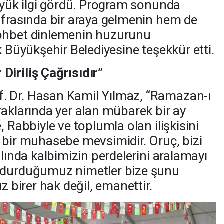
büyük ilgi gördü. Program sonunda
ofrasında bir araya gelmenin hem de
sohbet dinlemenin huzurunu
k Büyükşehir Belediyesine teşekkür etti.
iriliş Çağrısıdır”
. Dr. Hasan Kamil Yılmaz, “Ramazan-ı
raklarında yer alan mübarek bir ay
, Rabbiyle ve toplumla olan ilişkisini
 bir muhasebe mevsimidir. Oruç, bizi
slında kalbimizin perdelerini aralamayı
 durduğumuz nimetler bize şunu
z birer hak değil, emanettir.