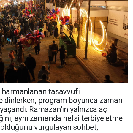
mle harmanlanan tasavvufi
tle dinlerken, program boyunca zaman
yaşandı. Ramazan’ın yalnızca aç
ını, aynı zamanda nefsi terbiye etme
i olduğunu vurgulayan sohbet,