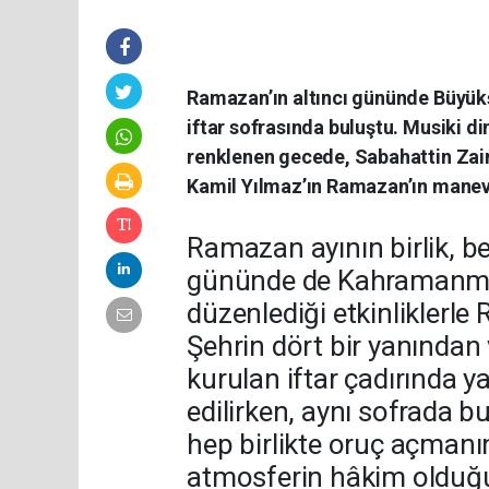
Ramazan’ın altıncı gününde Büyükş
iftar sofrasında buluştu. Musiki di
renklenen gecede, Sabahattin Zaim
Kamil Yılmaz’ın Ramazan’ın manev
Ramazan ayının birlik, be
gününde de Kahramanmar
düzenlediği etkinliklerl
Şehrin dört bir yanından 
kurulan iftar çadırında y
edilirken, aynı sofrada b
hep birlikte oruç açmanı
atmosferin hâkim olduğ