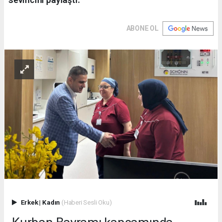
ABONE OL
Erkek
|
Kadın
(Haberi Sesli Oku)