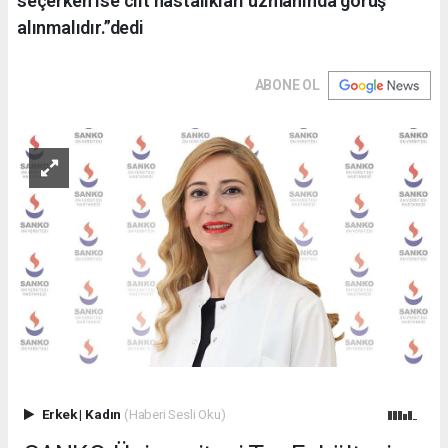
seçerken ise cilt hastalıkları uzmanında görüş
alınmalıdır.”dedi
ABONE OL
Erkek
|
Kadın
(Haberi Sesli Oku)