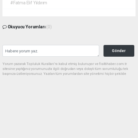
#Fatma Elif Yıldırım
Okuyucu Yorumları
(0)
Gönder
Yorum yazarak Topluluk Kuralları’nı kabul etmiş bulunuyor ve fisiltihaber.com.tr
sitesine yaptığınız yorumunuzla ilgili doğrudan veya dolaylı tüm sorumluluğu tek
başınıza üstleniyorsunuz. Yazılan tüm yorumlardan site yönetimi hiçbir şekilde
sorumlu tutulamaz.
haber paketi
haber scripti
haber yazılımı
Tüm hakları saklı tutulmaktadır.Copyright 2026©
Haber Yazılımı:
Web Aksiyon ®