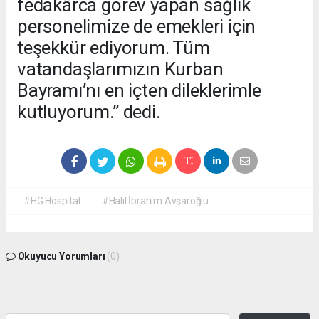
fedakârca görev yapan sağlık
personelimize de emekleri için
teşekkür ediyorum. Tüm
vatandaşlarımızın Kurban
Bayramı’nı en içten dileklerimle
kutluyorum.” dedi.
#HG Hospital
#Halil İbrahim Avşaroğlu
Okuyucu Yorumları
(0)