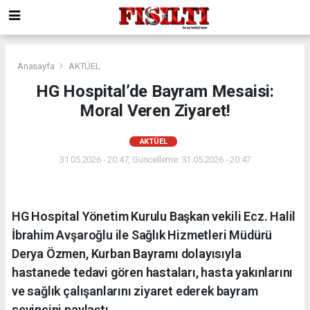
Anasayfa
AKTÜEL
HG Hospital’de Bayram Mesaisi:
Moral Veren Ziyaret!
AKTÜEL
31.05.2026 - 20:47, Güncelleme: 31.05.2026 - 20:47
HG Hospital Yönetim Kurulu Başkan vekili Ecz. Halil
İbrahim Avşaroğlu ile Sağlık Hizmetleri Müdürü
Derya Özmen, Kurban Bayramı dolayısıyla
hastanede tedavi gören hastaları, hasta yakınlarını
ve sağlık çalışanlarını ziyaret ederek bayram
sevincini paylaştı.