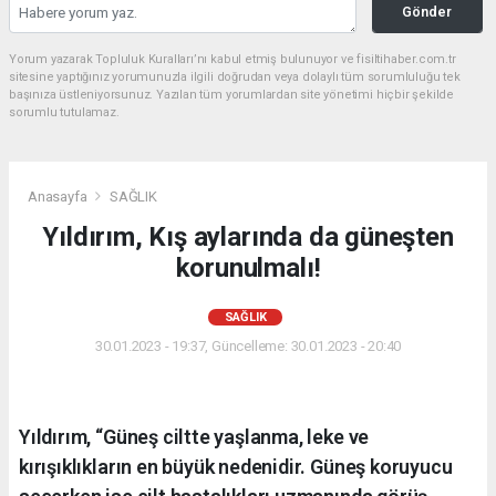
Gönder
Yorum yazarak Topluluk Kuralları’nı kabul etmiş bulunuyor ve fisiltihaber.com.tr
sitesine yaptığınız yorumunuzla ilgili doğrudan veya dolaylı tüm sorumluluğu tek
başınıza üstleniyorsunuz. Yazılan tüm yorumlardan site yönetimi hiçbir şekilde
sorumlu tutulamaz.
Anasayfa
SAĞLIK
Yıldırım, Kış aylarında da güneşten
korunulmalı!
SAĞLIK
30.01.2023 - 19:37, Güncelleme: 30.01.2023 - 20:40
Yıldırım, “Güneş ciltte yaşlanma, leke ve
kırışıklıkların en büyük nedenidir. Güneş koruyucu