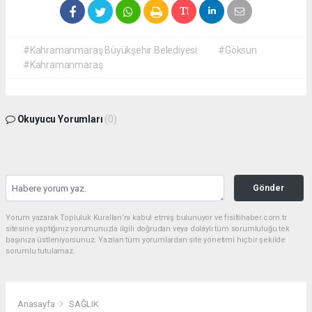
#Kahramanmaraş Büyükşehir Belediyesi
#Göksun
#Kahramanmaraş
Okuyucu Yorumları
(0)
Gönder
Yorum yazarak Topluluk Kuralları’nı kabul etmiş bulunuyor ve fisiltihaber.com.tr
sitesine yaptığınız yorumunuzla ilgili doğrudan veya dolaylı tüm sorumluluğu tek
başınıza üstleniyorsunuz. Yazılan tüm yorumlardan site yönetimi hiçbir şekilde
sorumlu tutulamaz.
Anasayfa
SAĞLIK