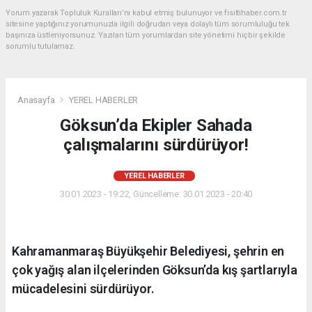
Yorum yazarak Topluluk Kuralları’nı kabul etmiş bulunuyor ve fisiltihaber.com.tr
sitesine yaptığınız yorumunuzla ilgili doğrudan veya dolaylı tüm sorumluluğu tek
başınıza üstleniyorsunuz. Yazılan tüm yorumlardan site yönetimi hiçbir şekilde
sorumlu tutulamaz.
Anasayfa
YEREL HABERLER
Göksun’da Ekipler Sahada
çalışmalarını sürdürüyor!
YEREL HABERLER
30.01.2023 - 19:22, Güncelleme: 30.01.2023 - 20:40
Kahramanmaraş Büyükşehir Belediyesi, şehrin en
çok yağış alan ilçelerinden Göksun’da kış şartlarıyla
mücadelesini sürdürüyor.