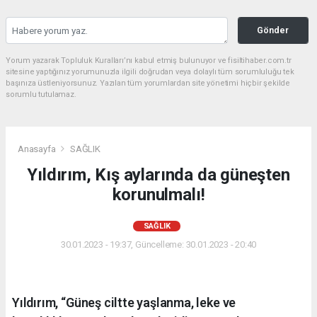
Gönder
Yorum yazarak Topluluk Kuralları’nı kabul etmiş bulunuyor ve fisiltihaber.com.tr
sitesine yaptığınız yorumunuzla ilgili doğrudan veya dolaylı tüm sorumluluğu tek
başınıza üstleniyorsunuz. Yazılan tüm yorumlardan site yönetimi hiçbir şekilde
sorumlu tutulamaz.
Anasayfa
SAĞLIK
Yıldırım, Kış aylarında da güneşten
korunulmalı!
SAĞLIK
30.01.2023 - 19:37, Güncelleme: 30.01.2023 - 20:40
Yıldırım, “Güneş ciltte yaşlanma, leke ve