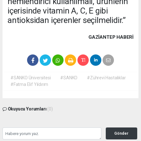
nemlendirici kullanılmalı, ürünlerin
içerisinde vitamin A, C, E gibi
antioksidan içerenler seçilmelidir.”
GAZIANTEP HABERİ
#SANKO Üniversitesi
#SANKO
#Zührevi Hastalıklar
#Fatma Elif Yıldırım
Okuyucu Yorumları
(0)
Gönder