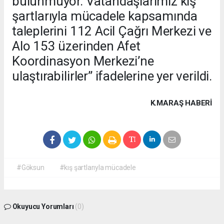
bulunmuyor. Vatandaşlarımız kış
şartlarıyla mücadele kapsamında
taleplerini 112 Acil Çağrı Merkezi ve
Alo 153 üzerinden Afet
Koordinasyon Merkezi’ne
ulaştırabilirler” ifadelerine yer verildi.
K.MARAŞ HABERİ
#Göksun
#kış şartlarıyla mücadele
Okuyucu Yorumları
(0)