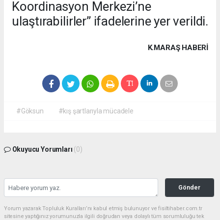
Koordinasyon Merkezi’ne
ulaştırabilirler” ifadelerine yer verildi.
K.MARAŞ HABERİ
#Göksun
#kış şartlarıyla mücadele
Okuyucu Yorumları
(0)
Gönder
Yorum yazarak Topluluk Kuralları’nı kabul etmiş bulunuyor ve fisiltihaber.com.tr
sitesine yaptığınız yorumunuzla ilgili doğrudan veya dolaylı tüm sorumluluğu tek