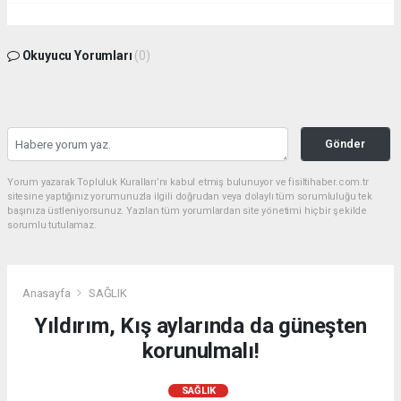
Okuyucu Yorumları
(0)
Gönder
Yorum yazarak Topluluk Kuralları’nı kabul etmiş bulunuyor ve fisiltihaber.com.tr
sitesine yaptığınız yorumunuzla ilgili doğrudan veya dolaylı tüm sorumluluğu tek
başınıza üstleniyorsunuz. Yazılan tüm yorumlardan site yönetimi hiçbir şekilde
sorumlu tutulamaz.
Anasayfa
SAĞLIK
Yıldırım, Kış aylarında da güneşten
korunulmalı!
SAĞLIK