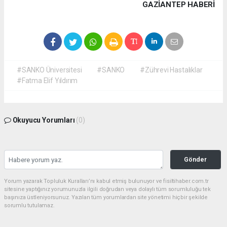
GAZIANTEP HABERİ
#SANKO Üniversitesi
#SANKO
#Zührevi Hastalıklar
#Fatma Elif Yıldırım
Okuyucu Yorumları
(0)
Gönder
Yorum yazarak Topluluk Kuralları’nı kabul etmiş bulunuyor ve fisiltihaber.com.tr
sitesine yaptığınız yorumunuzla ilgili doğrudan veya dolaylı tüm sorumluluğu tek
başınıza üstleniyorsunuz. Yazılan tüm yorumlardan site yönetimi hiçbir şekilde
sorumlu tutulamaz.