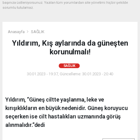
başınıza üstleniyorsunuz. Yazılan tüm yorumlardan site yönetimi hiçbir şekilde
sorumlu tutulamaz.
Anasayfa
SAĞLIK
Yıldırım, Kış aylarında da güneşten
korunulmalı!
SAĞLIK
30.01.2023 - 19:37, Güncelleme: 30.01.2023 - 20:40
Yıldırım, “Güneş ciltte yaşlanma, leke ve
kırışıklıkların en büyük nedenidir. Güneş koruyucu
seçerken ise cilt hastalıkları uzmanında görüş
alınmalıdır.”dedi