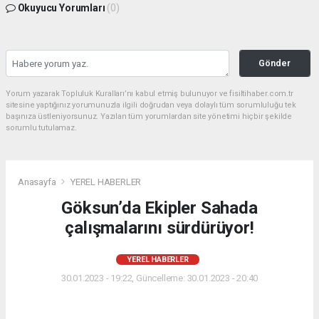
Okuyucu Yorumları
(0)
Gönder
Yorum yazarak Topluluk Kuralları’nı kabul etmiş bulunuyor ve fisiltihaber.com.tr
sitesine yaptığınız yorumunuzla ilgili doğrudan veya dolaylı tüm sorumluluğu tek
başınıza üstleniyorsunuz. Yazılan tüm yorumlardan site yönetimi hiçbir şekilde
sorumlu tutulamaz.
Anasayfa
YEREL HABERLER
Göksun’da Ekipler Sahada
çalışmalarını sürdürüyor!
YEREL HABERLER
30.01.2023 - 19:22, Güncelleme: 30.01.2023 - 20:40