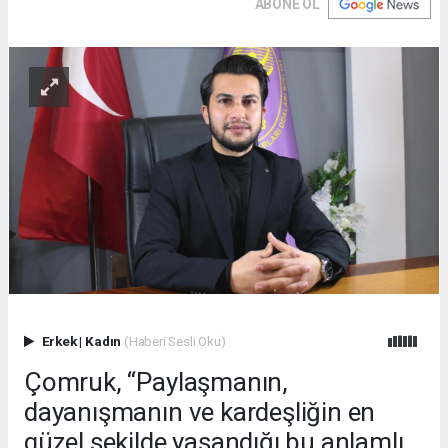
ABONE OL
Erkek
|
Kadın
(Haberi Sesli Oku)
Çomruk, “Paylaşmanın,
dayanışmanın ve kardeşliğin en
güzel şekilde yaşandığı bu anlamlı