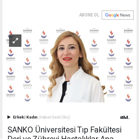
ABONE OL
Erkek
|
Kadın
(Haberi Sesli Oku)
SANKO Üniversitesi Tıp Fakültesi
Deri ve Zührevi Hastalıklar Ana