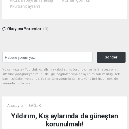
#Kurban bayramı mesajı
#Orhan Çomruk
#kurban bayramı
Okuyucu Yorumları
(0)
Gönder
Yorum yazarak Topluluk Kuralları’nı kabul etmiş bulunuyor ve fisiltihaber.com.tr
sitesine yaptığınız yorumunuzla ilgili doğrudan veya dolaylı tüm sorumluluğu tek
başınıza üstleniyorsunuz. Yazılan tüm yorumlardan site yönetimi hiçbir şekilde
sorumlu tutulamaz.
Anasayfa
SAĞLIK
Yıldırım, Kış aylarında da güneşten
korunulmalı!