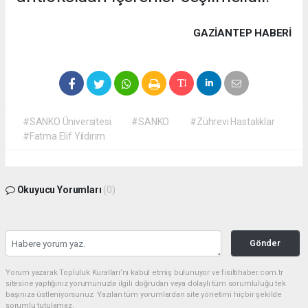
GAZIANTEP HABERİ
#SANKO Üniversitesi
#SANKO
#Zührevi Hastalıklar
#Fatma Elif Yıldırım
Okuyucu Yorumları
(0)
Gönder
Yorum yazarak Topluluk Kuralları’nı kabul etmiş bulunuyor ve fisiltihaber.com.tr
sitesine yaptığınız yorumunuzla ilgili doğrudan veya dolaylı tüm sorumluluğu tek
başınıza üstleniyorsunuz. Yazılan tüm yorumlardan site yönetimi hiçbir şekilde
sorumlu tutulamaz.