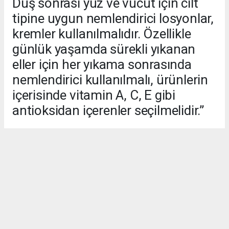
Duş sonrası yüz ve vücut için cilt
tipine uygun nemlendirici losyonlar,
kremler kullanılmalıdır. Özellikle
günlük yaşamda sürekli yıkanan
eller için her yıkama sonrasında
nemlendirici kullanılmalı, ürünlerin
içerisinde vitamin A, C, E gibi
antioksidan içerenler seçilmelidir.”
GAZIANTEP HABERİ
#SANKO Üniversitesi
#SANKO
#Zührevi Hastalıklar
#Fatma Elif Yıldırım