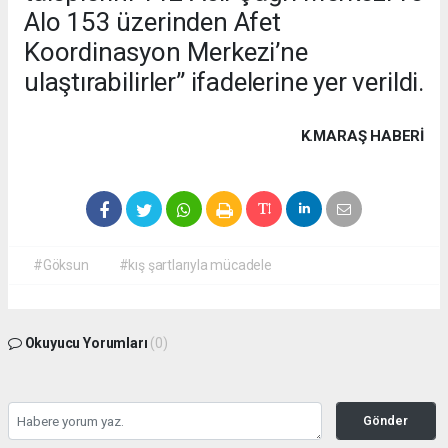
Alo 153 üzerinden Afet
Koordinasyon Merkezi’ne
ulaştırabilirler” ifadelerine yer verildi.
K.MARAŞ HABERİ
#Göksun
#kış şartlarıyla mücadele
Okuyucu Yorumları
(0)
Gönder