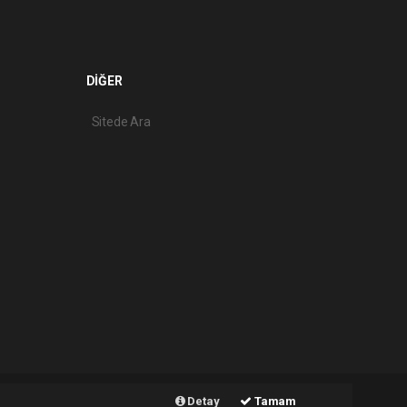
DİĞER
Sitede Ara
Haber Yazılımı:
Web Aksiyon ®
Detay
Tamam