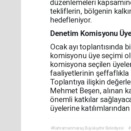
düzenlemeleri kapsamınd
tekliflerin, bölgenin kal
hedefleniyor.
Denetim Komisyonu Üyele
Ocak ayı toplantısında b
komisyonu üye seçimi o
komisyona seçilen üyele
faaliyetlerinin şeffaflık
Toplantıya ilişkin değer
Mehmet Beşen, alınan ka
önemli katkılar sağlayac
üyelerine katılımlarından 
#Kahramanmaraş Büyükşehir Belediyesi
#