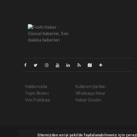
Lite-0.053
Hakkımızda
Kullanım Şartları
Yayın İlkeleri
Whatsapp İhbar
Veri Politikası
Haber Gönder
Fisiltihaber.com.tr Tüm hakları saklı tutulmaktadır. Copyright 
Sitemizden en iyi şekilde faydalanabilmeniz için çerezl