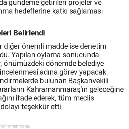
a gündeme getirilen projeler ve
kınma hedeflerine katkı sağlaması
ri Belirlendi
ir diğer önemli madde ise denetim
ldu. Yapılan oylama sonucunda
r, önümüzdeki dönemde belediye
la incelenmesi adına görev yapacak.
lendirmelerde bulunan Başkanvekili
rarların Kahramanmaraş’ın geleceğine
ağını ifade ederek, tüm meclis
dolayı teşekkür etti.
Kahramanmaraş