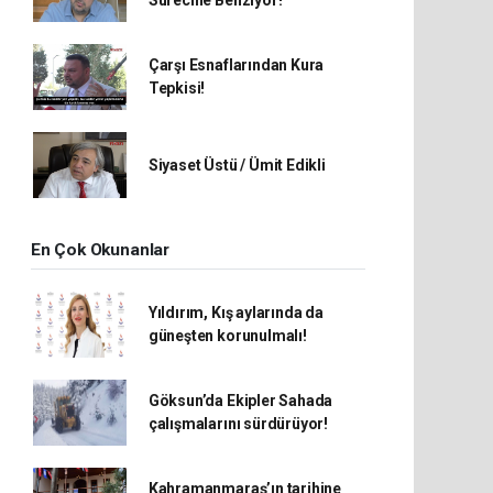
Sürecine Benziyor!
Çarşı Esnaflarından Kura
Tepkisi!
Siyaset Üstü / Ümit Edikli
En Çok Okunanlar
Yıldırım, Kış aylarında da
güneşten korunulmalı!
Göksun’da Ekipler Sahada
çalışmalarını sürdürüyor!
Kahramanmaraş’ın tarihine