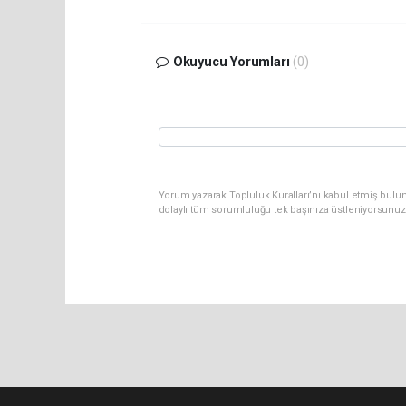
Okuyucu Yorumları
(0)
Yorum yazarak Topluluk Kuralları’nı kabul etmiş bulunu
dolaylı tüm sorumluluğu tek başınıza üstleniyorsunuz