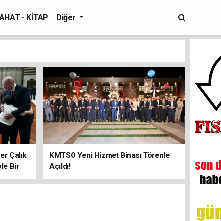
AHAT - KİTAP
Diğer
er Çalık
KMTSO Yeni Hizmet Binası Törenle
yle Bir
Açıldı!