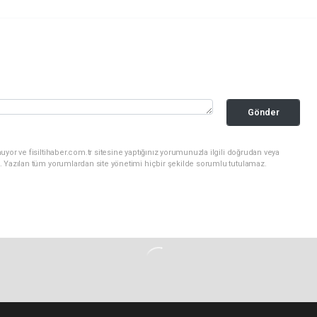
Gönder
yor ve fisiltihaber.com.tr sitesine yaptığınız yorumunuzla ilgili doğrudan veya
. Yazılan tüm yorumlardan site yönetimi hiçbir şekilde sorumlu tutulamaz.