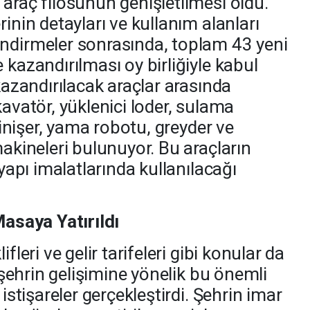
araç filosunun genişletilmesi oldu.
rinin detayları ve kullanım alanları
endirmeler sonrasında, toplam 43 yeni
 kazandırılması oy birliğiyle kabul
 kazandırılacak araçlar arasında
kavatör, yüklenici loder, sulama
 finişer, yama robotu, greyder ve
makineleri bulunuyor. Bu araçların
tyapı imalatlarında kullanılacağı
Masaya Yatırıldı
fleri ve gelir tarifeleri gibi konular da
, şehrin gelişimine yönelik bu önemli
 istişareler gerçekleştirdi. Şehrin imar