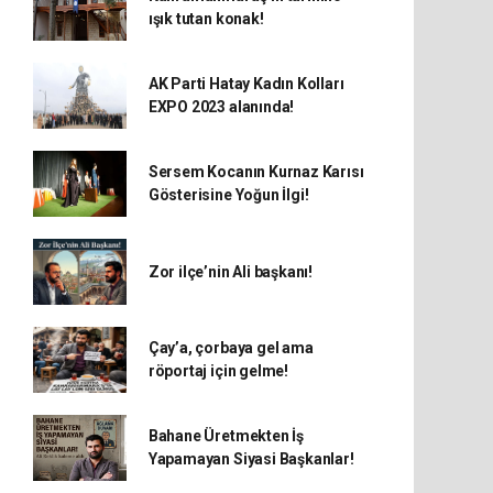
ışık tutan konak!
AK Parti Hatay Kadın Kolları
EXPO 2023 alanında!
Sersem Kocanın Kurnaz Karısı
Gösterisine Yoğun İlgi!
Zor ilçe’nin Ali başkanı!
Çay’a, çorbaya gel ama
röportaj için gelme!
Bahane Üretmekten İş
Yapamayan Siyasi Başkanlar!