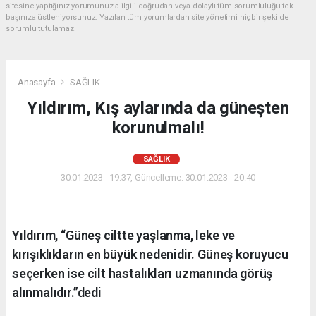
sitesine yaptığınız yorumunuzla ilgili doğrudan veya dolaylı tüm sorumluluğu tek
başınıza üstleniyorsunuz. Yazılan tüm yorumlardan site yönetimi hiçbir şekilde
sorumlu tutulamaz.
Anasayfa
SAĞLIK
Yıldırım, Kış aylarında da güneşten
korunulmalı!
SAĞLIK
30.01.2023 - 19:37, Güncelleme: 30.01.2023 - 20:40
Yıldırım, “Güneş ciltte yaşlanma, leke ve
kırışıklıkların en büyük nedenidir. Güneş koruyucu
seçerken ise cilt hastalıkları uzmanında görüş
alınmalıdır.”dedi