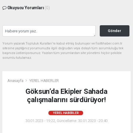
Okuyucu Yorumları
(0)
Gönder
Yorum yazarak Topluluk Kuralları’nı kabul etmiş bulunuyor ve fisiltihaber.com.tr
sitesine yaptığınız yorumunuzla ilgili doğrudan veya dolaylı tüm sorumluluğu tek
başınıza üstleniyorsunuz. Yazılan tüm yorumlardan site yönetimi hiçbir şekilde
sorumlu tutulamaz.
Anasayfa
YEREL HABERLER
Göksun’da Ekipler Sahada
çalışmalarını sürdürüyor!
YEREL HABERLER
30.01.2023 - 19:22, Güncelleme: 30.01.2023 - 20:40