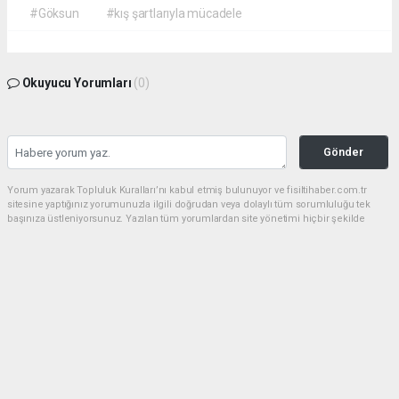
#Göksun
#kış şartlarıyla mücadele
Okuyucu Yorumları
(0)
Gönder
Yorum yazarak Topluluk Kuralları’nı kabul etmiş bulunuyor ve fisiltihaber.com.tr
sitesine yaptığınız yorumunuzla ilgili doğrudan veya dolaylı tüm sorumluluğu tek
başınıza üstleniyorsunuz. Yazılan tüm yorumlardan site yönetimi hiçbir şekilde
sorumlu tutulamaz.
haber paketi
haber scripti
haber yazılımı
Tüm hakları saklı tutulmaktadır.Copyright 2026©
Haber Yazılımı:
Web Aksiyon ®