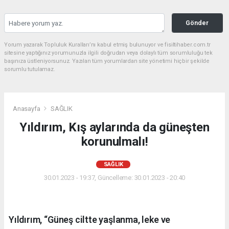
Gönder
Yorum yazarak Topluluk Kuralları’nı kabul etmiş bulunuyor ve fisiltihaber.com.tr
sitesine yaptığınız yorumunuzla ilgili doğrudan veya dolaylı tüm sorumluluğu tek
başınıza üstleniyorsunuz. Yazılan tüm yorumlardan site yönetimi hiçbir şekilde
sorumlu tutulamaz.
Anasayfa
SAĞLIK
Yıldırım, Kış aylarında da güneşten
korunulmalı!
SAĞLIK
30.01.2023 - 19:37, Güncelleme: 30.01.2023 - 20:40
Yıldırım, “Güneş ciltte yaşlanma, leke ve