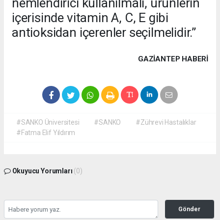
nemlendirici kullanılmalı, ürünlerin
içerisinde vitamin A, C, E gibi
antioksidan içerenler seçilmelidir.”
GAZIANTEP HABERİ
#SANKO Üniversitesi
#SANKO
#Zührevi Hastalıklar
#Fatma Elif Yıldırım
Okuyucu Yorumları
(0)
Gönder