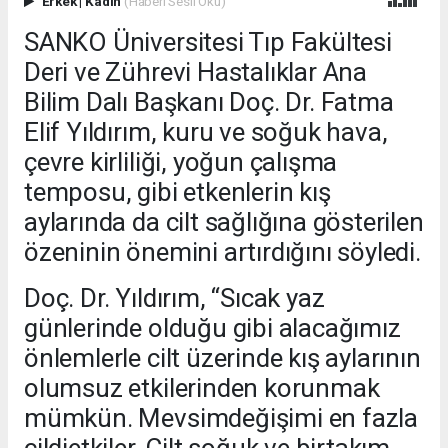
Erkek
|
Kadın
(Haberi Sesli Oku)
SANKO Üniversitesi Tıp Fakültesi
Deri ve Zührevi Hastalıklar Ana
Bilim Dalı Başkanı Doç. Dr. Fatma
Elif Yıldırım, kuru ve soğuk hava,
çevre kirliliği, yoğun çalışma
temposu, gibi etkenlerin kış
aylarında da cilt sağlığına gösterilen
özeninin önemini artırdığını söyledi.
Doç. Dr. Yıldırım, “Sıcak yaz
günlerinde olduğu gibi alacağımız
önlemlerle cilt üzerinde kış aylarının
olumsuz etkilerinden korunmak
mümkün. Mevsimdeğişimi en fazla
cildietkiler. Cilt soğuk ve birtakım