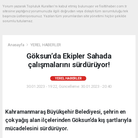
Yorum yazarak Topluluk Kuralları’nı kabul etmiş bulunuyor ve fisiltihaber.com.tr
sitesine yaptığınız yorumunuzla ilgili doğrudan veya dolaylı tüm sorumluluğu tek
başınıza üstleniyorsunuz. Yazılan tüm yorumlardan site yönetimi hiçbir şekilde
sorumlu tutulamaz.
Anasayfa
YEREL HABERLER
Göksun’da Ekipler Sahada
çalışmalarını sürdürüyor!
YEREL HABERLER
30.01.2023 - 19:22, Güncelleme: 30.01.2023 - 20:40
Kahramanmaraş Büyükşehir Belediyesi, şehrin en
çok yağış alan ilçelerinden Göksun’da kış şartlarıyla
mücadelesini sürdürüyor.