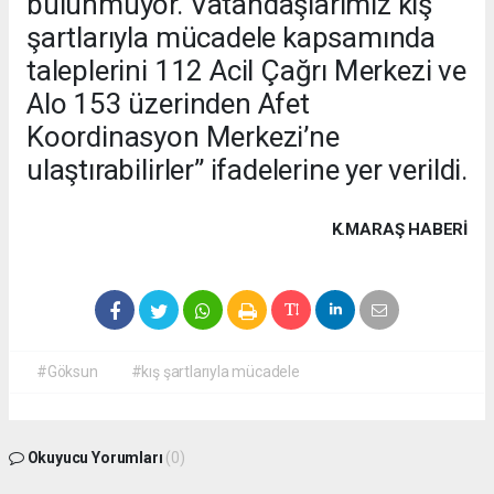
bulunmuyor. Vatandaşlarımız kış
şartlarıyla mücadele kapsamında
taleplerini 112 Acil Çağrı Merkezi ve
Alo 153 üzerinden Afet
Koordinasyon Merkezi’ne
ulaştırabilirler” ifadelerine yer verildi.
K.MARAŞ HABERİ
#Göksun
#kış şartlarıyla mücadele
Okuyucu Yorumları
(0)