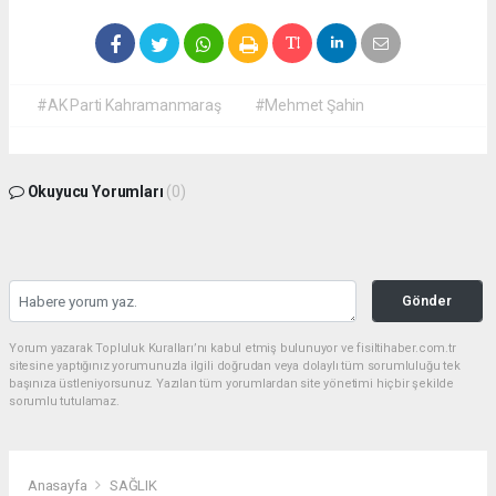
#AK Parti Kahramanmaraş
#Mehmet Şahin
Okuyucu Yorumları
(0)
Gönder
Yorum yazarak Topluluk Kuralları’nı kabul etmiş bulunuyor ve fisiltihaber.com.tr
sitesine yaptığınız yorumunuzla ilgili doğrudan veya dolaylı tüm sorumluluğu tek
başınıza üstleniyorsunuz. Yazılan tüm yorumlardan site yönetimi hiçbir şekilde
sorumlu tutulamaz.
Anasayfa
SAĞLIK