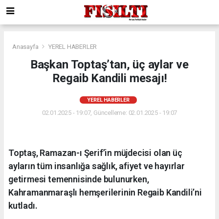
Anasayfa
YEREL HABERLER
Başkan Toptaş’tan, üç aylar ve
Regaib Kandili mesajı!
YEREL HABERLER
02.01.2025 - 19:07, Güncelleme: 02.01.2025 - 19:07
Toptaş, Ramazan-ı Şerif’in müjdecisi olan üç
ayların tüm insanlığa sağlık, afiyet ve hayırlar
getirmesi temennisinde bulunurken,
Kahramanmaraşlı hemşerilerinin Regaib Kandili’ni
kutladı.