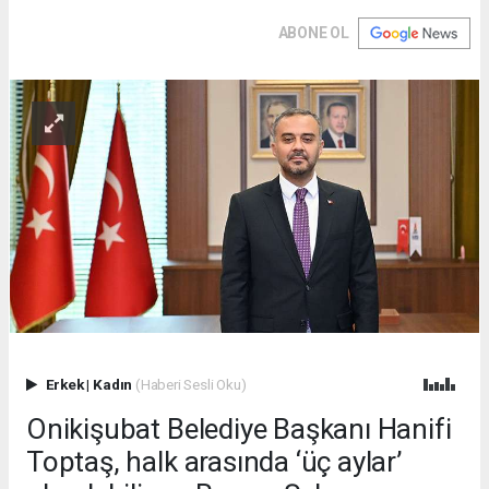
ABONE OL
Erkek
|
Kadın
(Haberi Sesli Oku)
Onikişubat Belediye Başkanı Hanifi
Toptaş, halk arasında ‘üç aylar’