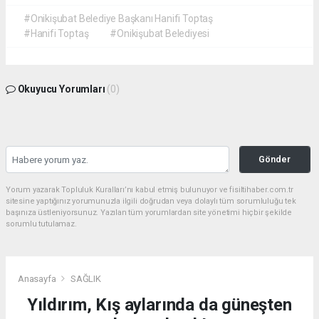
#Onikişubat Belediye Başkanı Hanifi Toptaş
#Hanifi Toptaş
#Onikişubat Belediyesi
Okuyucu Yorumları
(0)
Gönder
Yorum yazarak Topluluk Kuralları’nı kabul etmiş bulunuyor ve fisiltihaber.com.tr
sitesine yaptığınız yorumunuzla ilgili doğrudan veya dolaylı tüm sorumluluğu tek
başınıza üstleniyorsunuz. Yazılan tüm yorumlardan site yönetimi hiçbir şekilde
sorumlu tutulamaz.
Anasayfa
SAĞLIK
Yıldırım, Kış aylarında da güneşten