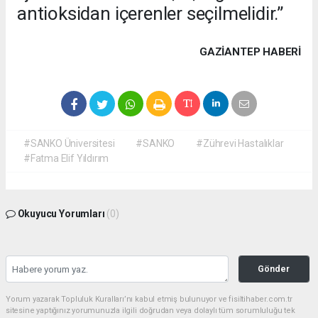
antioksidan içerenler seçilmelidir.”
GAZIANTEP HABERİ
#SANKO Üniversitesi
#SANKO
#Zührevi Hastalıklar
#Fatma Elif Yıldırım
Okuyucu Yorumları
(0)
Gönder
Yorum yazarak Topluluk Kuralları’nı kabul etmiş bulunuyor ve fisiltihaber.com.tr
sitesine yaptığınız yorumunuzla ilgili doğrudan veya dolaylı tüm sorumluluğu tek