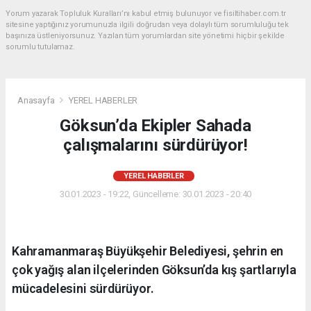
Yorum yazarak Topluluk Kuralları’nı kabul etmiş bulunuyor ve fisiltihaber.com.tr
sitesine yaptığınız yorumunuzla ilgili doğrudan veya dolaylı tüm sorumluluğu tek
başınıza üstleniyorsunuz. Yazılan tüm yorumlardan site yönetimi hiçbir şekilde
sorumlu tutulamaz.
Anasayfa
YEREL HABERLER
Göksun’da Ekipler Sahada
çalışmalarını sürdürüyor!
YEREL HABERLER
30.01.2023 - 19:22, Güncelleme: 30.01.2023 - 20:40
Kahramanmaraş Büyükşehir Belediyesi, şehrin en
çok yağış alan ilçelerinden Göksun’da kış şartlarıyla
mücadelesini sürdürüyor.