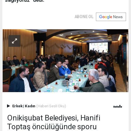
ABONE OL
Erkek
|
Kadın
(Haberi Sesli Oku)
Onikişubat Belediyesi, Hanifi
Toptaş öncülüğünde sporu