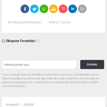
#Onikişubat Belediyesi
#Hanifi Toptaş
Okuyucu Yorumları
(0)
Gönder
Yorum yazarak Topluluk Kuralları’nı kabul etmiş bulunuyor ve fisiltihaber.com.tr
sitesine yaptığınız yorumunuzla ilgili doğrudan veya dolaylı tüm sorumluluğu tek
başınıza üstleniyorsunuz. Yazılan tüm yorumlardan site yönetimi hiçbir şekilde
sorumlu tutulamaz.
Anasayfa
SAĞLIK