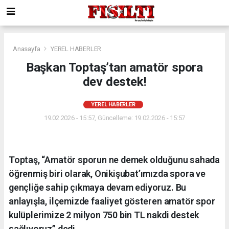
Anasayfa
YEREL HABERLER
Başkan Toptaş’tan amatör spora
dev destek!
YEREL HABERLER
19.02.2026 - 15:57, Güncelleme: 19.02.2026 - 15:57
Toptaş, “Amatör sporun ne demek olduğunu sahada
öğrenmiş biri olarak, Onikişubat’ımızda spora ve
gençliğe sahip çıkmaya devam ediyoruz. Bu
anlayışla, ilçemizde faaliyet gösteren amatör spor
kulüplerimize 2 milyon 750 bin TL nakdi destek
sağlıyoruz” dedi.