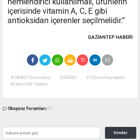
nemlendirici kullanılmalı, ürünlerin
içerisinde vitamin A, C, E gibi
antioksidan içerenler seçilmelidir.”
GAZIANTEP HABERİ
#SANKO Üniversitesi
#SANKO
#Zührevi Hastalıklar
#Fatma Elif Yıldırım
Okuyucu Yorumları
(0)
Gönder