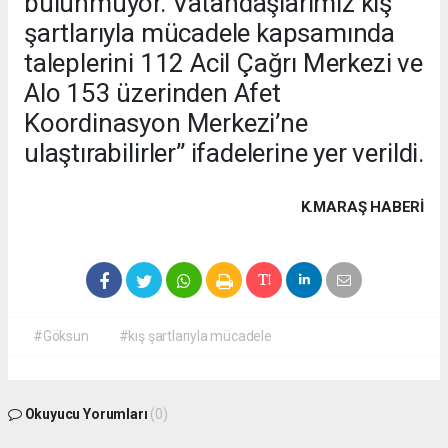
bulunmuyor. Vatandaşlarımız kış
şartlarıyla mücadele kapsamında
taleplerini 112 Acil Çağrı Merkezi ve
Alo 153 üzerinden Afet
Koordinasyon Merkezi’ne
ulaştırabilirler” ifadelerine yer verildi.
K.MARAŞ HABERİ
#Göksun
#kış şartlarıyla mücadele
Okuyucu Yorumları
(0)