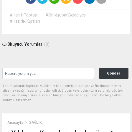
#Hanifi Toptaş
#Onikişubat Belediyesi
#Hazırlık Kursları
Okuyucu Yorumları
(0)
Gönder
Yorum yazarak Topluluk Kuralları’nı kabul etmiş bulunuyor ve fisiltihaber.com.tr
sitesine yaptığınız yorumunuzla ilgili doğrudan veya dolaylı tüm sorumluluğu tek
başınıza üstleniyorsunuz. Yazılan tüm yorumlardan site yönetimi hiçbir şekilde
sorumlu tutulamaz.
Anasayfa
SAĞLIK