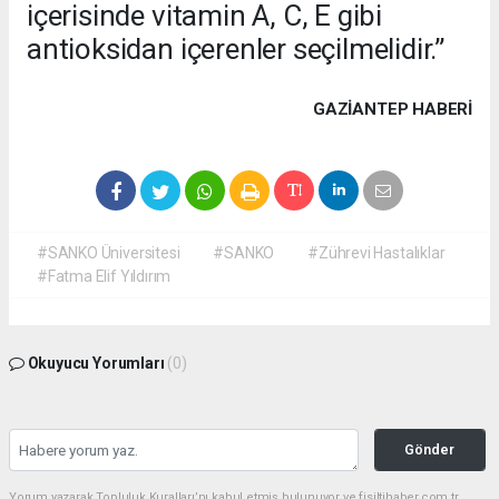
içerisinde vitamin A, C, E gibi
antioksidan içerenler seçilmelidir.”
GAZIANTEP HABERİ
#SANKO Üniversitesi
#SANKO
#Zührevi Hastalıklar
#Fatma Elif Yıldırım
Okuyucu Yorumları
(0)
Gönder
Yorum yazarak Topluluk Kuralları’nı kabul etmiş bulunuyor ve fisiltihaber.com.tr