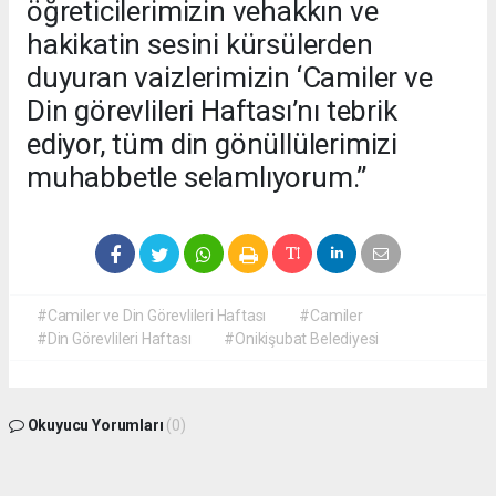
öğreticilerimizin vehakkın ve
hakikatin sesini kürsülerden
duyuran vaizlerimizin ‘Camiler ve
Din görevlileri Haftası’nı tebrik
ediyor, tüm din gönüllülerimizi
muhabbetle selamlıyorum.”
#Camiler ve Din Görevlileri Haftası
#Camiler
#Din Görevlileri Haftası
#Onikişubat Belediyesi
Okuyucu Yorumları
(0)