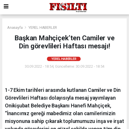
Anasayfa
YEREL HABERLER
Başkan Mahçiçek’ten Camiler ve
Din görevlileri Haftası mesajı!
YEREL HABERLER
30.09.2022 - 18:54, Güncelleme: 30.09.2022 - 18:54
1-7 Ekim tarihleri arasında kutlanan Camiler ve Din
Görevlileri Haftası dolayısıyla mesaj yayımlayan
Onikişubat Belediye Başkanı Hanefi Mahçiçek,
“İnancımız gereği mabedimiz olan camilerimizin
misyonuna sahip çıkarak toplumumuzu inşa ve irşat
yolunda görevlerini en güzel şekilde yapan tüm din