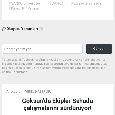
#SANKO Üniversitesi
#SANKO
#Zührevi Hastalıklar
#Fatma Elif Yıldırım
Okuyucu Yorumları
(0)
Gönder
Yorum yazarak Topluluk Kuralları’nı kabul etmiş bulunuyor ve fisiltihaber.com.tr
sitesine yaptığınız yorumunuzla ilgili doğrudan veya dolaylı tüm sorumluluğu tek
başınıza üstleniyorsunuz. Yazılan tüm yorumlardan site yönetimi hiçbir şekilde
sorumlu tutulamaz.
Anasayfa
YEREL HABERLER
Göksun’da Ekipler Sahada
çalışmalarını sürdürüyor!