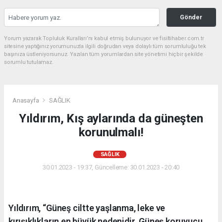
Gönder
Yorum yazarak Topluluk Kuralları’nı kabul etmiş bulunuyor ve fisiltihaber.com.tr
sitesine yaptığınız yorumunuzla ilgili doğrudan veya dolaylı tüm sorumluluğu tek
başınıza üstleniyorsunuz. Yazılan tüm yorumlardan site yönetimi hiçbir şekilde
sorumlu tutulamaz.
Anasayfa
SAĞLIK
Yıldırım, Kış aylarında da güneşten
korunulmalı!
SAĞLIK
30.01.2023 - 19:37, Güncelleme: 30.01.2023 - 20:40
Yıldırım, “Güneş ciltte yaşlanma, leke ve
kırışıklıkların en büyük nedenidir. Güneş koruyucu