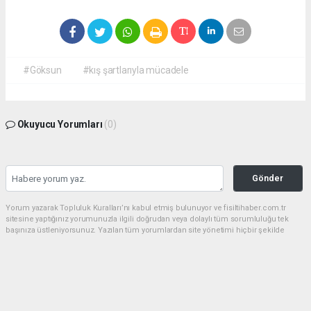
#Göksun
#kış şartlarıyla mücadele
Okuyucu Yorumları
(0)
Gönder
Yorum yazarak Topluluk Kuralları’nı kabul etmiş bulunuyor ve fisiltihaber.com.tr
sitesine yaptığınız yorumunuzla ilgili doğrudan veya dolaylı tüm sorumluluğu tek
başınıza üstleniyorsunuz. Yazılan tüm yorumlardan site yönetimi hiçbir şekilde
sorumlu tutulamaz.