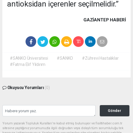
antioksidan içerenler seçilmelidir.”
GAZIANTEP HABERİ
#SANKO Üniversitesi
#SANKO
#Zührevi Hastalıklar
#Fatma Elif Yıldırım
Okuyucu Yorumları
(0)
Gönder
Yorum yazarak Topluluk Kuralları’nı kabul etmiş bulunuyor ve fisiltihaber.com.tr
sitesine yaptığınız yorumunuzla ilgili doğrudan veya dolaylı tüm sorumluluğu tek
başınıza üstleniyorsunuz. Yazılan tüm yorumlardan site yönetimi hiçbir şekilde