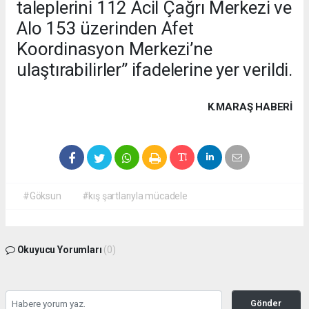
taleplerini 112 Acil Çağrı Merkezi ve
Alo 153 üzerinden Afet
Koordinasyon Merkezi’ne
ulaştırabilirler” ifadelerine yer verildi.
K.MARAŞ HABERİ
#Göksun
#kış şartlarıyla mücadele
Okuyucu Yorumları
(0)
Gönder