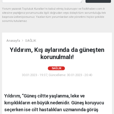
Yorum yazarak Topluluk Kuralları’nı kabul etmiş bulunuyor ve fisiltihaber.com.tr
sitesine yaptığınız yorumunuzla ilgili doğrudan veya dolaylı tüm sorumluluğu tek
başınıza üstleniyorsunuz. Yazılan tüm yorumlardan site yönetimi hiçbir şekilde
sorumlu tutulamaz.
Anasayfa
SAĞLIK
Yıldırım, Kış aylarında da güneşten
korunulmalı!
SAĞLIK
30.01.2023 - 19:37, Güncelleme: 30.01.2023 - 20:40
Yıldırım, “Güneş ciltte yaşlanma, leke ve
kırışıklıkların en büyük nedenidir. Güneş koruyucu
seçerken ise cilt hastalıkları uzmanında görüş