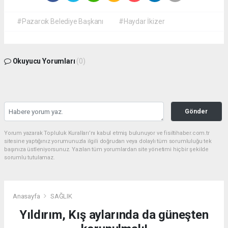
#Pazarcık Belediye Başkanı
#Haydar İkizer
Okuyucu Yorumları
(0)
Gönder
Yorum yazarak Topluluk Kuralları’nı kabul etmiş bulunuyor ve fisiltihaber.com.tr
sitesine yaptığınız yorumunuzla ilgili doğrudan veya dolaylı tüm sorumluluğu tek
başınıza üstleniyorsunuz. Yazılan tüm yorumlardan site yönetimi hiçbir şekilde
sorumlu tutulamaz.
Anasayfa
SAĞLIK
Yıldırım, Kış aylarında da güneşten