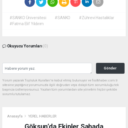
#SANKO Üniversitesi
#SANKO
#Zührevi Hastalıklar
#Fatma Elif Yıldırım
Okuyucu Yorumları
(0)
Gönder
Yorum yazarak Topluluk Kuralları’nı kabul etmiş bulunuyor ve fisiltihaber.com.tr
sitesine yaptığınız yorumunuzla ilgili doğrudan veya dolaylı tüm sorumluluğu tek
başınıza üstleniyorsunuz. Yazılan tüm yorumlardan site yönetimi hiçbir şekilde
sorumlu tutulamaz.
Anasayfa
YEREL HABERLER
Göksun’da Ekipler Sahada