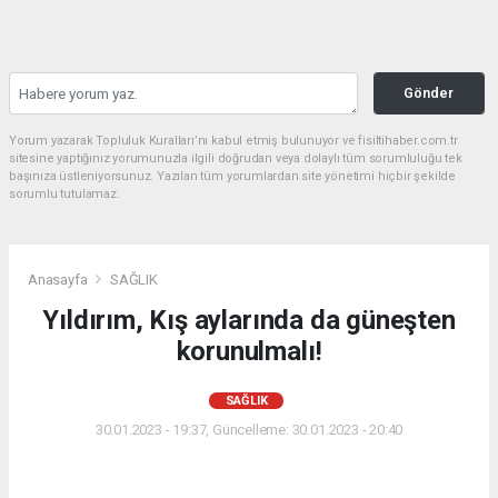
Gönder
Yorum yazarak Topluluk Kuralları’nı kabul etmiş bulunuyor ve fisiltihaber.com.tr
sitesine yaptığınız yorumunuzla ilgili doğrudan veya dolaylı tüm sorumluluğu tek
başınıza üstleniyorsunuz. Yazılan tüm yorumlardan site yönetimi hiçbir şekilde
sorumlu tutulamaz.
Anasayfa
SAĞLIK
Yıldırım, Kış aylarında da güneşten
korunulmalı!
SAĞLIK
30.01.2023 - 19:37, Güncelleme: 30.01.2023 - 20:40