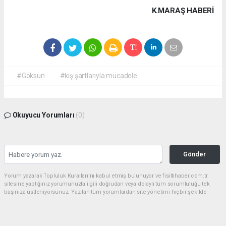
K.MARAŞ HABERİ
#Göksun
#kış şartlarıyla mücadele
Okuyucu Yorumları
(0)
Gönder
Yorum yazarak Topluluk Kuralları’nı kabul etmiş bulunuyor ve fisiltihaber.com.tr
sitesine yaptığınız yorumunuzla ilgili doğrudan veya dolaylı tüm sorumluluğu tek
başınıza üstleniyorsunuz. Yazılan tüm yorumlardan site yönetimi hiçbir şekilde
sorumlu tutulamaz.