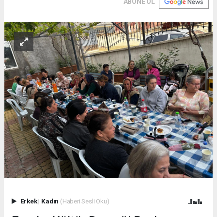
ABONE OL
Erkek
|
Kadın
(Haberi Sesli Oku)