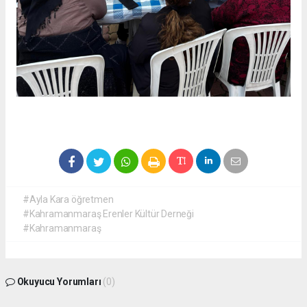
#Ayla Kara öğretmen
#Kahramanmaraş Erenler Kültür Derneği
#Kahramanmaraş
Okuyucu Yorumları
(0)