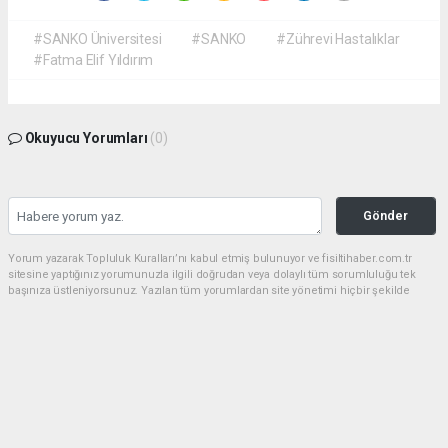
#SANKO Üniversitesi
#SANKO
#Zührevi Hastalıklar
#Fatma Elif Yıldırım
Okuyucu Yorumları
(0)
Gönder
Yorum yazarak Topluluk Kuralları’nı kabul etmiş bulunuyor ve fisiltihaber.com.tr
sitesine yaptığınız yorumunuzla ilgili doğrudan veya dolaylı tüm sorumluluğu tek
başınıza üstleniyorsunuz. Yazılan tüm yorumlardan site yönetimi hiçbir şekilde
sorumlu tutulamaz.
haber paketi
haber scripti
haber yazılımı
Tüm hakları saklı tutulmaktadır.Copyright 2026©