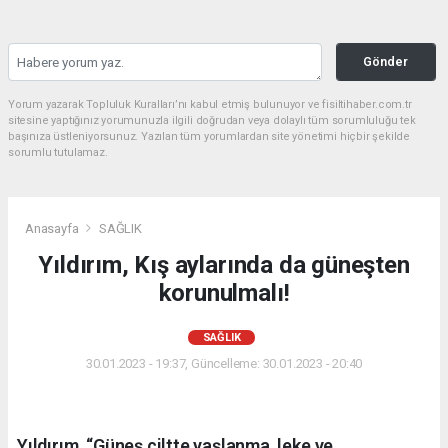
Gönder
Yorum yazarak Topluluk Kuralları’nı kabul etmiş bulunuyor ve fisiltihaber.com.tr
sitesine yaptığınız yorumunuzla ilgili doğrudan veya dolaylı tüm sorumluluğu tek
başınıza üstleniyorsunuz. Yazılan tüm yorumlardan site yönetimi hiçbir şekilde
sorumlu tutulamaz.
Anasayfa
SAĞLIK
Yıldırım, Kış aylarında da güneşten
korunulmalı!
SAĞLIK
30.01.2023 - 19:37, Güncelleme: 30.01.2023 - 20:40
Yıldırım, “Güneş ciltte yaşlanma, leke ve