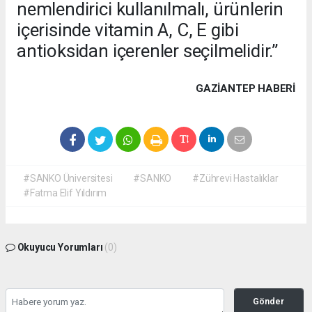
nemlendirici kullanılmalı, ürünlerin
içerisinde vitamin A, C, E gibi
antioksidan içerenler seçilmelidir.”
GAZIANTEP HABERİ
#SANKO Üniversitesi
#SANKO
#Zührevi Hastalıklar
#Fatma Elif Yıldırım
Okuyucu Yorumları
(0)
Gönder