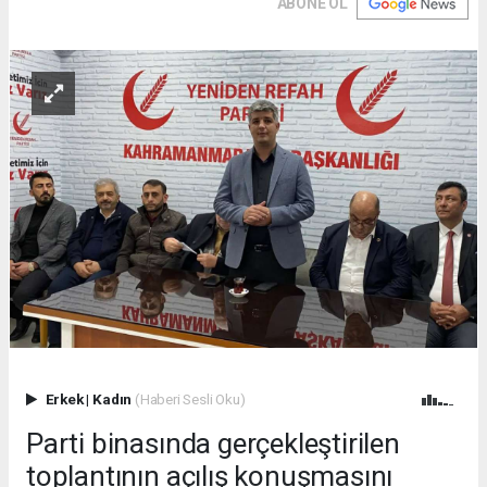
ABONE OL
Erkek
|
Kadın
(Haberi Sesli Oku)
Parti binasında gerçekleştirilen
toplantının açılış konuşmasını