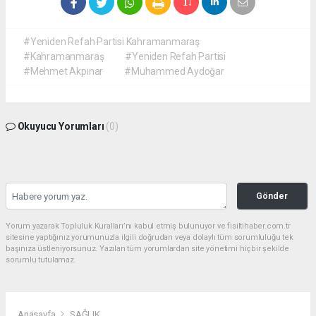
#Yeniden Refah Partisi Kahramanmaraş
#Kahramanmaraş
#Yeniden Refah Partisi
#Mehmet Akpınar
#Muhammed Aydoğar
Okuyucu Yorumları
(0)
Gönder
Yorum yazarak Topluluk Kuralları’nı kabul etmiş bulunuyor ve fisiltihaber.com.tr
sitesine yaptığınız yorumunuzla ilgili doğrudan veya dolaylı tüm sorumluluğu tek
başınıza üstleniyorsunuz. Yazılan tüm yorumlardan site yönetimi hiçbir şekilde
sorumlu tutulamaz.
Anasayfa
SAĞLIK