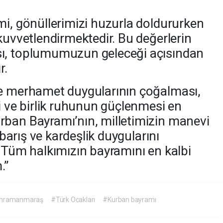
mi, gönüllerimizi huzurla doldururken
kuvvetlendirmektedir. Bu değerlerin
ı, toplumumuzun geleceği açısından
r.
ve merhamet duygularının çoğalması,
i ve birlik ruhunun güçlenmesi en
rban Bayramı’nın, milletimizin manevi
, barış ve kardeşlik duygularını
. Tüm halkımızın bayramını en kalbi
.”
Kahramanmaraş
#Türk Ocakları
#Kurban bayramı