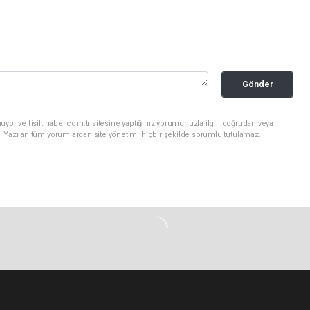
Gönder
yor ve fisiltihaber.com.tr sitesine yaptığınız yorumunuzla ilgili doğrudan veya
. Yazılan tüm yorumlardan site yönetimi hiçbir şekilde sorumlu tutulamaz.