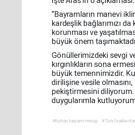
İşte Aras’ın o açıklaması:
“Bayramların manevi ikli
kardeşlik bağlarımızı da 
korunması ve yaşatılmas
büyük önem taşımaktadı
Gönüllerimizdeki sevgi 
kırgınlıkların sona ermes
büyük temennimizdir. Ku
dirilişine vesile olmasını
pekiştirmesini diliyorum
duygularımla kutluyorum
#Kurban bayramı mesajı
#Türk Ocakları 