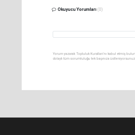
Okuyucu Yorumları
(0)
Yorum yazarak Topluluk Kuralları’nı kabul etmiş bulunu
dolaylı tüm sorumluluğu tek başınıza üstleniyorsunuz