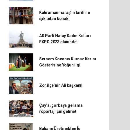
Kahramanmaraş’ın tarihine
ışık tutan konak!
AK Parti Hatay Kadın Kolları
EXPO 2023 alanında!
Sersem Kocanın Kurnaz Karısı
Gösterisine Yoğun İlgi!
Zor ilçe’nin Ali başkanı!
Çay’a, çorbaya gel ama
röportaj için gelme!
Bahane Üretmekten İş