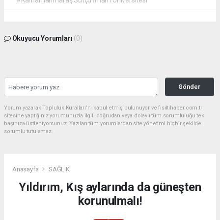
#Kahramanmaraş Sütçü İmam Üniversitesi
Okuyucu Yorumları
(0)
Gönder
Yorum yazarak Topluluk Kuralları’nı kabul etmiş bulunuyor ve fisiltihaber.com.tr
sitesine yaptığınız yorumunuzla ilgili doğrudan veya dolaylı tüm sorumluluğu tek
başınıza üstleniyorsunuz. Yazılan tüm yorumlardan site yönetimi hiçbir şekilde
sorumlu tutulamaz.
Anasayfa
SAĞLIK
Yıldırım, Kış aylarında da güneşten
korunulmalı!