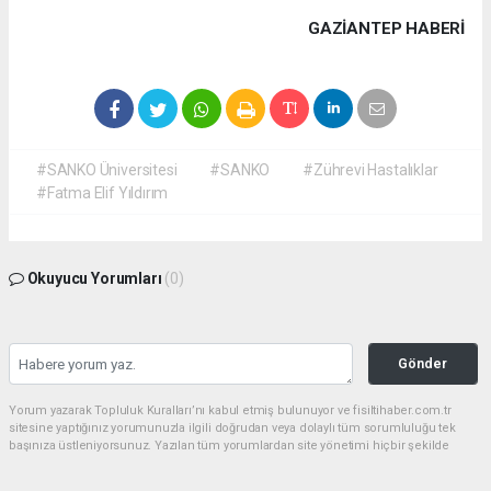
GAZIANTEP HABERİ
#SANKO Üniversitesi
#SANKO
#Zührevi Hastalıklar
#Fatma Elif Yıldırım
Okuyucu Yorumları
(0)
Gönder
Yorum yazarak Topluluk Kuralları’nı kabul etmiş bulunuyor ve fisiltihaber.com.tr
sitesine yaptığınız yorumunuzla ilgili doğrudan veya dolaylı tüm sorumluluğu tek
başınıza üstleniyorsunuz. Yazılan tüm yorumlardan site yönetimi hiçbir şekilde
sorumlu tutulamaz.