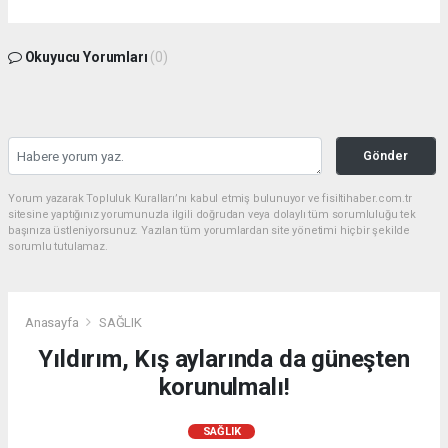
Okuyucu Yorumları
(0)
Gönder
Yorum yazarak Topluluk Kuralları’nı kabul etmiş bulunuyor ve fisiltihaber.com.tr
sitesine yaptığınız yorumunuzla ilgili doğrudan veya dolaylı tüm sorumluluğu tek
başınıza üstleniyorsunuz. Yazılan tüm yorumlardan site yönetimi hiçbir şekilde
sorumlu tutulamaz.
Anasayfa
SAĞLIK
Yıldırım, Kış aylarında da güneşten
korunulmalı!
SAĞLIK