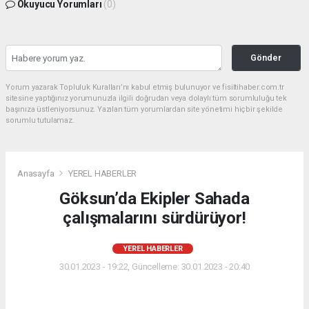
Okuyucu Yorumları
(0)
Gönder
Yorum yazarak Topluluk Kuralları’nı kabul etmiş bulunuyor ve fisiltihaber.com.tr
sitesine yaptığınız yorumunuzla ilgili doğrudan veya dolaylı tüm sorumluluğu tek
başınıza üstleniyorsunuz. Yazılan tüm yorumlardan site yönetimi hiçbir şekilde
sorumlu tutulamaz.
Anasayfa
YEREL HABERLER
Göksun’da Ekipler Sahada
çalışmalarını sürdürüyor!
YEREL HABERLER
30.01.2023 - 19:22, Güncelleme: 30.01.2023 - 20:40