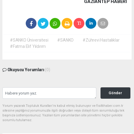
GAZIANTEP HABERİ
#SANKO Üniversitesi
#SANKO
#Zührevi Hastalıklar
#Fatma Elif Yıldırım
Okuyucu Yorumları
(0)
Gönder
Yorum yazarak Topluluk Kuralları’nı kabul etmiş bulunuyor ve fisiltihaber.com.tr
sitesine yaptığınız yorumunuzla ilgili doğrudan veya dolaylı tüm sorumluluğu tek
başınıza üstleniyorsunuz. Yazılan tüm yorumlardan site yönetimi hiçbir şekilde
sorumlu tutulamaz.