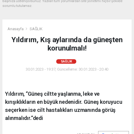
başınıza üstleniyorsunuz. Yazılan tüm yorumlardan site yönetimi hiçbir şekilde
sorumlu tutulamaz.
Anasayfa
SAĞLIK
Yıldırım, Kış aylarında da güneşten
korunulmalı!
SAĞLIK
30.01.2023 - 19:37, Güncelleme: 30.01.2023 - 20:40
Yıldırım, “Güneş ciltte yaşlanma, leke ve
kırışıklıkların en büyük nedenidir. Güneş koruyucu
seçerken ise cilt hastalıkları uzmanında görüş
alınmalıdır.”dedi