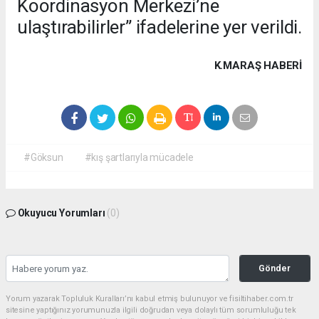
Koordinasyon Merkezi’ne
ulaştırabilirler” ifadelerine yer verildi.
K.MARAŞ HABERİ
#Göksun
#kış şartlarıyla mücadele
Okuyucu Yorumları
(0)
Gönder
Yorum yazarak Topluluk Kuralları’nı kabul etmiş bulunuyor ve fisiltihaber.com.tr
sitesine yaptığınız yorumunuzla ilgili doğrudan veya dolaylı tüm sorumluluğu tek