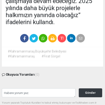
çalışmaya devam edeceğiz. 2025
yılında daha büyük projelerle
halkımızın yanında olacağız”
ifadelerini kullandı.
#Kahramanmaraş Büyükşehir Belediyesi
#Kahramanmaraş
#Fırat Görgel
Okuyucu Yorumları
(0)
Gönder
Yorum yazarak Topluluk Kuralları’nı kabul etmiş bulunuyor ve fisiltihaber.com.tr