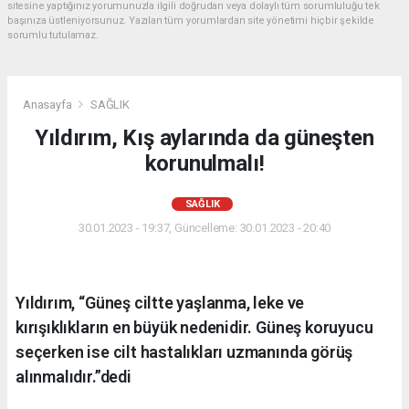
sitesine yaptığınız yorumunuzla ilgili doğrudan veya dolaylı tüm sorumluluğu tek
başınıza üstleniyorsunuz. Yazılan tüm yorumlardan site yönetimi hiçbir şekilde
sorumlu tutulamaz.
Anasayfa
SAĞLIK
Yıldırım, Kış aylarında da güneşten
korunulmalı!
SAĞLIK
30.01.2023 - 19:37, Güncelleme: 30.01.2023 - 20:40
Yıldırım, “Güneş ciltte yaşlanma, leke ve
kırışıklıkların en büyük nedenidir. Güneş koruyucu
seçerken ise cilt hastalıkları uzmanında görüş
alınmalıdır.”dedi