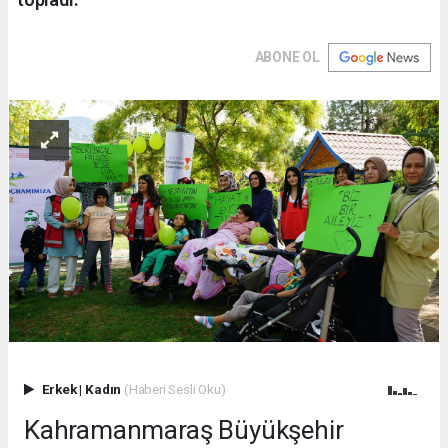
ABONE OL
Erkek
|
Kadın
(Haberi Sesli Oku)
Kahramanmaraş Büyükşehir