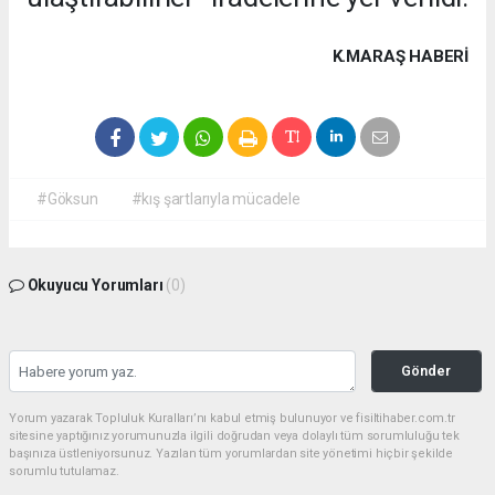
K.MARAŞ HABERİ
#Göksun
#kış şartlarıyla mücadele
Okuyucu Yorumları
(0)
Gönder
Yorum yazarak Topluluk Kuralları’nı kabul etmiş bulunuyor ve fisiltihaber.com.tr
sitesine yaptığınız yorumunuzla ilgili doğrudan veya dolaylı tüm sorumluluğu tek
başınıza üstleniyorsunuz. Yazılan tüm yorumlardan site yönetimi hiçbir şekilde
sorumlu tutulamaz.