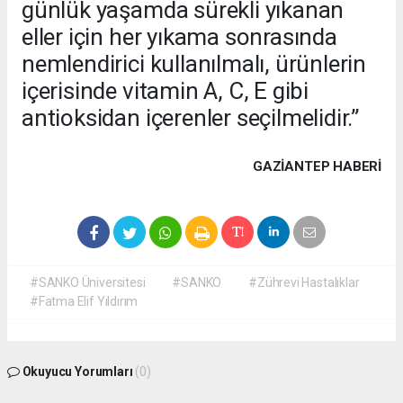
günlük yaşamda sürekli yıkanan
eller için her yıkama sonrasında
nemlendirici kullanılmalı, ürünlerin
içerisinde vitamin A, C, E gibi
antioksidan içerenler seçilmelidir.”
GAZIANTEP HABERİ
#SANKO Üniversitesi
#SANKO
#Zührevi Hastalıklar
#Fatma Elif Yıldırım
Okuyucu Yorumları
(0)