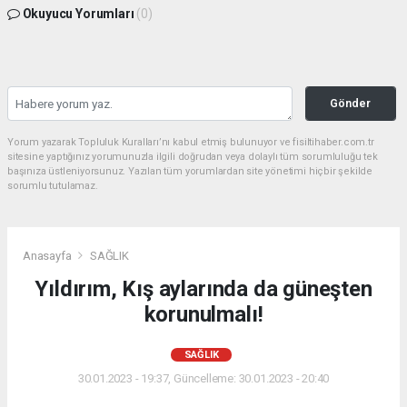
Okuyucu Yorumları
(0)
Gönder
Yorum yazarak Topluluk Kuralları’nı kabul etmiş bulunuyor ve fisiltihaber.com.tr
sitesine yaptığınız yorumunuzla ilgili doğrudan veya dolaylı tüm sorumluluğu tek
başınıza üstleniyorsunuz. Yazılan tüm yorumlardan site yönetimi hiçbir şekilde
sorumlu tutulamaz.
Anasayfa
SAĞLIK
Yıldırım, Kış aylarında da güneşten
korunulmalı!
SAĞLIK
30.01.2023 - 19:37, Güncelleme: 30.01.2023 - 20:40