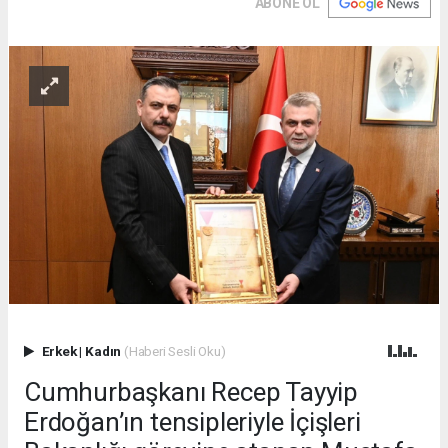
ABONE OL
Erkek
|
Kadın
(Haberi Sesli Oku)
Cumhurbaşkanı Recep Tayyip
Erdoğan’ın tensipleriyle İçişleri