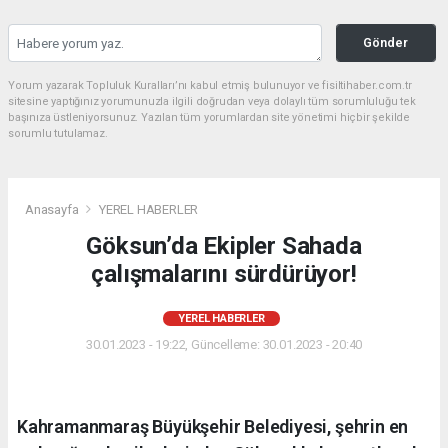
Gönder
Yorum yazarak Topluluk Kuralları’nı kabul etmiş bulunuyor ve fisiltihaber.com.tr
sitesine yaptığınız yorumunuzla ilgili doğrudan veya dolaylı tüm sorumluluğu tek
başınıza üstleniyorsunuz. Yazılan tüm yorumlardan site yönetimi hiçbir şekilde
sorumlu tutulamaz.
Anasayfa
YEREL HABERLER
Göksun’da Ekipler Sahada
çalışmalarını sürdürüyor!
YEREL HABERLER
30.01.2023 - 19:22, Güncelleme: 30.01.2023 - 20:40
Kahramanmaraş Büyükşehir Belediyesi, şehrin en