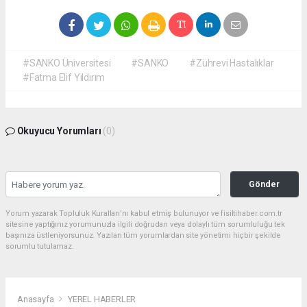
#SANKO Üniversitesi
#SANKO
#Zührevi Hastalıklar
#Fatma Elif Yıldırım
Okuyucu Yorumları
(0)
Gönder
Yorum yazarak Topluluk Kuralları’nı kabul etmiş bulunuyor ve fisiltihaber.com.tr
sitesine yaptığınız yorumunuzla ilgili doğrudan veya dolaylı tüm sorumluluğu tek
başınıza üstleniyorsunuz. Yazılan tüm yorumlardan site yönetimi hiçbir şekilde
sorumlu tutulamaz.
Anasayfa
YEREL HABERLER